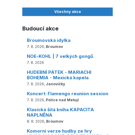
Všechny akce
Budoucí akce
Broumovská idylka
7. 8. 2026,
Broumov
NOE-KOHL | 7 velkých gongů
7. 8. 2026
HUDEBNÍ PÁTEK - MARIACHI
BOHEMIA - Mexická kapela
7. 8. 2026,
Janovičky
Koncert: Flamengo reunion session
7. 8. 2026,
Police nad Metují
Klasická šitá kniha KAPACITA
NAPLNĚNA
8. 8. 2026,
Broumov
Komorní verze hudby ze hry