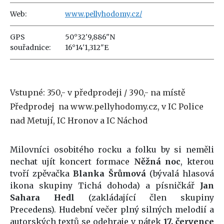
Web:
www.pellyhodomy.cz/
GPS
50°32'9,886"N
souřadnice:
16°14'1,312"E
Vstupné: 350,- v předprodeji / 390,- na místě
Předprodej na www.pellyhodomy.cz, v IC Police
nad Metují, IC Hronov a IC Náchod
Milovníci osobitého rocku a folku by si neměli
nechat ujít koncert formace
Něžná noc
, kterou
tvoří zpěvačka
Blanka Šrůmová
(bývalá hlasová
ikona skupiny Tichá dohoda) a písničkář
Jan
Sahara Hedl
(zakládající člen skupiny
Precedens). Hudební večer plný silných melodií a
autorských textů se odehraje v pátek
17
. července