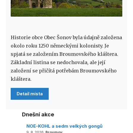
Historie obce Obec Šonov byla údajně založena
okolo roku 1250 německými kolonisty. Je
spjatá se založením Broumovského kláštera.
Základní listina se nedochovala, ale její
založení se přičítá potřebám Broumovského
kláštera.
Detail místa
Dnešní akce
NOE-KOHL a sedm velkých gongů
9. 8. 2026,
Broumov