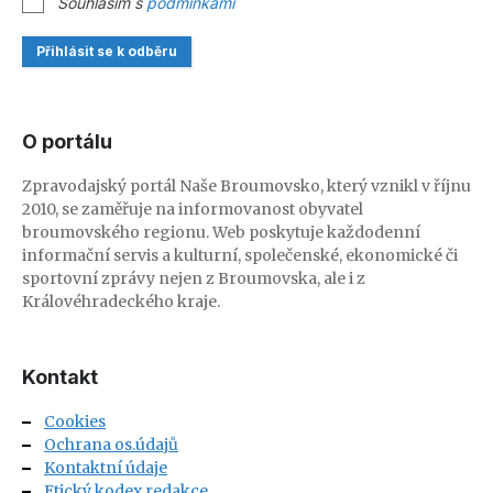
Souhlasím s
podmínkami
Přihlásit se k odběru
O portálu
Zpravodajský portál Naše Broumovsko, který vznikl v říjnu
2010, se zaměřuje na informovanost obyvatel
broumovského regionu. Web poskytuje každodenní
informační servis a kulturní, společenské, ekonomické či
sportovní zprávy nejen z Broumovska, ale i z
Královéhradeckého kraje.
Kontakt
Cookies
Ochrana os.údajů
Kontaktní údaje
Etický kodex redakce