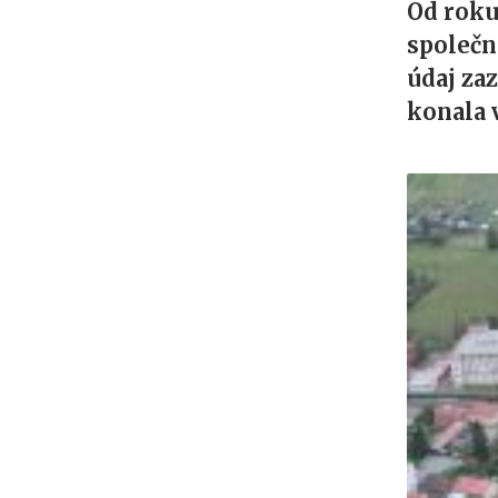
Od roku
společn
údaj za
konala 