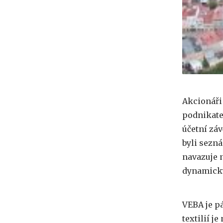
Akcionáři
podnikatel
účetní záv
byli sezn
navazuje n
dynamický
VEBA je p
textilií j