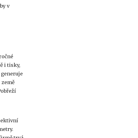
by v
ročné
 i tisky,
 generuje
u země
Pobřeží
ektivní
etry.
firmě trvá