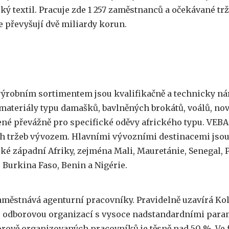
ý textil. Pracuje zde 1 257 zaměstnanců a očekávané trž
e převyšují dvě miliardy korun.
ýrobním sortimentem jsou kvalifikačně a technicky ná
ateriály typu damašků, bavlněných brokátů, voálů, nově
čené převážně pro specifické oděvy afrického typu. VEBA
h tržeb vývozem. Hlavními vývozními destinacemi jso
ké západní Afriky, zejména Mali, Mauretánie, Senegal, 
 Burkina Faso, Benin a Nigérie.
městnává agenturní pracovníky. Pravidelně uzavírá Kol
 odborovou organizací s vysoce nadstandardními param
orově organizovaných pracovníků je těsně nad 50 %. Ve 