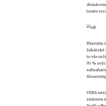
domácensk
tomto roc
Hlavním v
žakárské m
to vše ur
95 % svýc
subsahars
Slonoviny,
VEBA neza
smlouvu s
Podíl odb