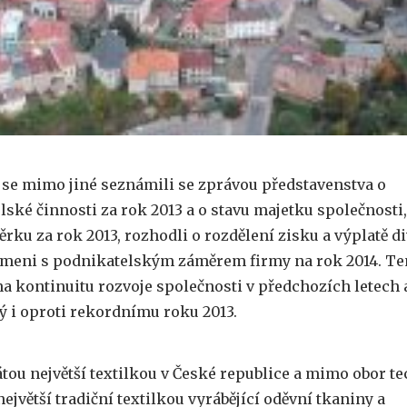
 se mimo jiné seznámili se zprávou představenstva o
ské činnosti za rok 2013 a o stavu majetku společnosti,
ěrku za rok 2013, rozhodli o rozdělení zisku a výplatě d
ámeni s podnikatelským záměrem firmy na rok 2014. Te
a kontinuitu rozvoje společnosti v předchozích letech a
 i oproti rekordnímu roku 2013.
átou největší textilkou v České republice a mimo obor t
e největší tradiční textilkou vyrábějící oděvní tkaniny a