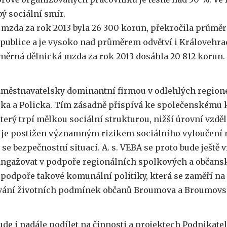
ý sociální smír.
mzda za rok 2013 byla 26 300 korun, překročila prům
epublice a je vysoko nad průměrem odvětví i Královehr
ůměrná dělnická mzda za rok 2013 dosáhla 20 812 korun.
aměstnavatelsky dominantní firmou v odlehlých region
a a Policka. Tím zásadně přispívá ke společenskému k
terý trpí mělkou sociální strukturou, nižší úrovní vzdě
a je postižen významným rizikem sociálního vyloučení 
 se bezpečnostní situací. A. s. VEBA se proto bude ještě 
ngažovat v podpoře regionálních spolkových a občans
v podpoře takové komunální politiky, která se zaměří na
vání životních podmínek občanů Broumova a Broumovs
ude i nadále podílet na činnosti a projektech Podnikat