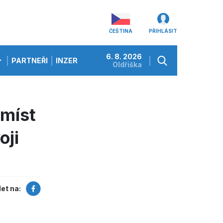
ČEŠTINA
PŘIHLÁSIT
6. 8. 2026
PARTNEŘI
INZERCE
Oldřiška
 míst
oji
let na: