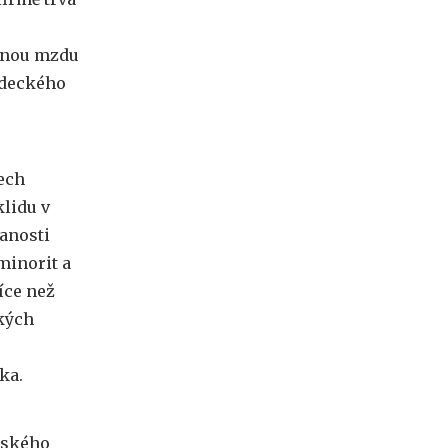
ěrnou mzdu
adeckého
ech
lidu v
lanosti
minorit a
více než
kých
ka.
elského