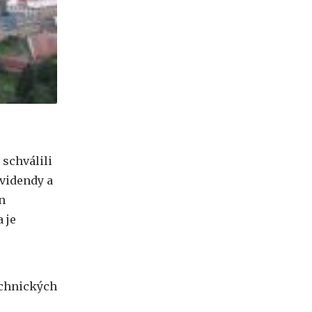
 schválili
ividendy a
n
 je
echnických