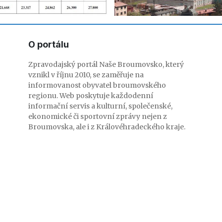
O portálu
Zpravodajský portál Naše Broumovsko, který
vznikl v říjnu 2010, se zaměřuje na
informovanost obyvatel broumovského
regionu. Web poskytuje každodenní
informační servis a kulturní, společenské,
ekonomické či sportovní zprávy nejen z
Broumovska, ale i z Královéhradeckého kraje.