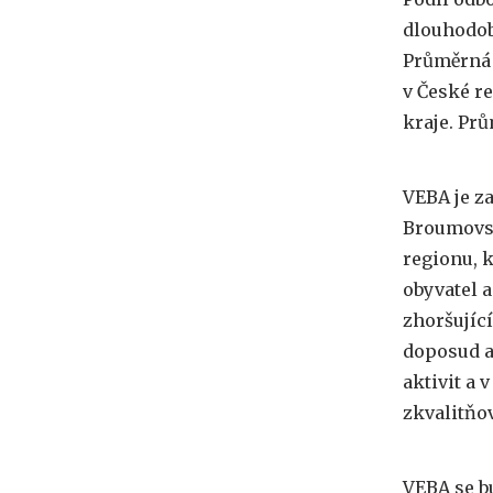
dlouhodob
Průměrná 
v České r
kraje. Pr
VEBA je z
Broumovsk
regionu, k
obyvatel 
zhoršující
doposud a
aktivit a 
zkvalitňo
VEBA se b