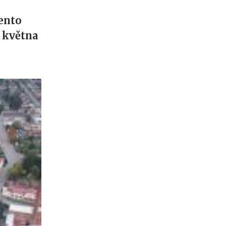
tento
. května