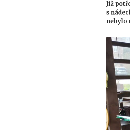
Již pot
s nádec
nebylo 