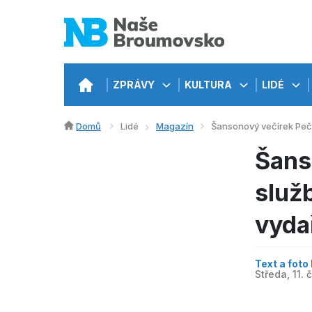
ZPRÁVY
KULTURA
LIDÉ
Domů
Lidé
Magazín
Šansonový večírek Pečo
Šans
služb
vydař
Text a foto
Středa, 11.