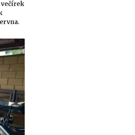
 večírek
k
 června.