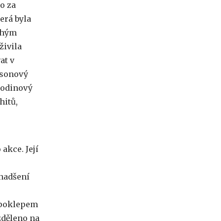
o za
erá byla
ruhým
živila
at v
nsonový
lhodinový
hitů,
akce. Její
 nadšení
 poklepem
zděleno na