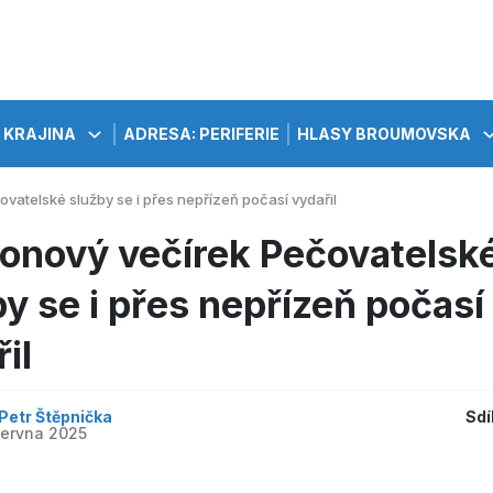
KRAJINA
ADRESA: PERIFERIE
HLASY BROUMOVSKA
vatelské služby se i přes nepřízeň počasí vydařil
onový večírek Pečovatelsk
y se i přes nepřízeň počasí
il
 Petr Štěpnička
Sdí
 června 2025