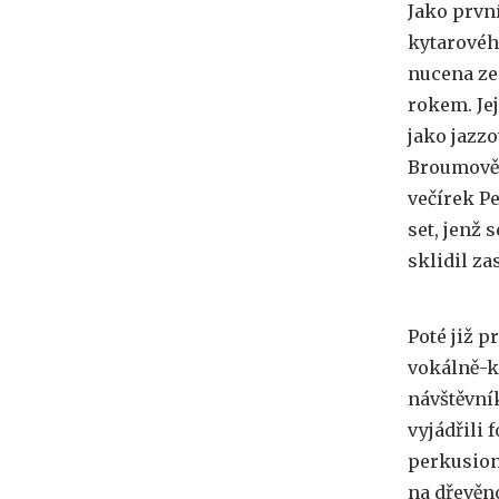
Jako první
kytarovéh
nucena ze
rokem. Jej
jako jazz
Broumově,
večírek Pe
set, jenž
sklidil z
Poté již p
vokálně-k
návštěvní
vyjádřili 
perkusion
na dřevěn