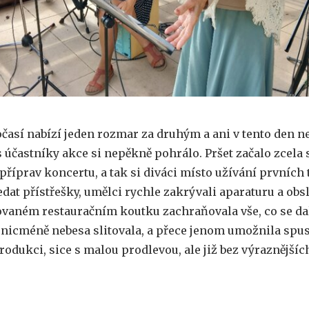
očasí nabízí jeden rozmar za druhým a ani v tento den n
 účastníky akce si nepěkně pohrálo. Pršet začalo zcela
říprav koncertu, a tak si diváci místo užívání prvních
dat přístřešky, umělci rychle zakrývali aparaturu a obs
vaném restauračním koutku zachraňovala vše, co se dal
 nicméně nebesa slitovala, a přece jenom umožnila spus
odukci, sice s malou prodlevou, ale již bez výraznějšíc