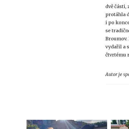
dvě části
protáhla 
i po konc
se tradičn
Broumov. 
vydařil a
čtvrtému
Autor je s