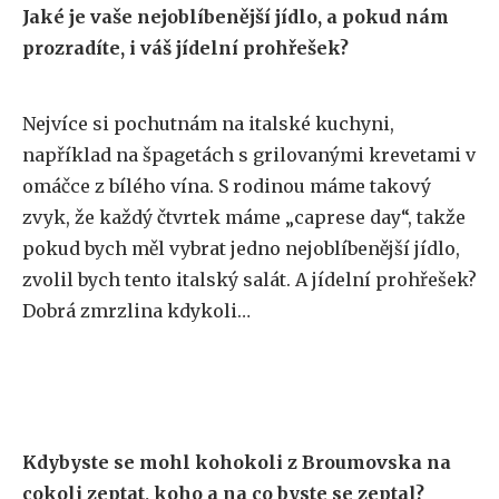
Jaké je vaše nejoblíbenější jídlo, a pokud nám
prozradíte, i váš jídelní prohřešek?
Nejvíce si pochutnám na italské kuchyni,
například na špagetách s grilovanými krevetami v
omáčce z bílého vína. S rodinou máme takový
zvyk, že každý čtvrtek máme „caprese day“, takže
pokud bych měl vybrat jedno nejoblíbenější jídlo,
zvolil bych tento italský salát. A jídelní prohřešek?
Dobrá zmrzlina kdykoli…
Kdybyste se mohl kohokoli z Broumovska na
cokoli zeptat, koho a na co byste se zeptal?