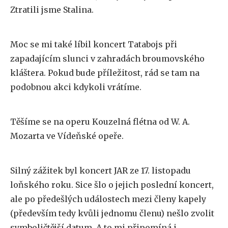
Ztratili jsme Stalina.
Moc se mi také líbil koncert Tatabojs při
zapadajícím slunci v zahradách broumovského
kláštera. Pokud bude příležitost, rád se tam na
podobnou akci kdykoli vrátíme.
Těšíme se na operu Kouzelná flétna od W. A.
Mozarta ve Vídeňské opeře.
Silný zážitek byl koncert JAR ze 17. listopadu
loňského roku. Sice šlo o jejich poslední koncert,
ale po předešlých událostech mezi členy kapely
(především tedy kvůli jednomu členu) nešlo zvolit
symboličtější datum. A to mi připomíná i