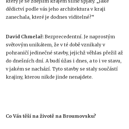
který je se zdejším krajem silně spjatý. „Jaké
dědictví podle vás jeho architektura v kraji
zanechala, které je dodnes viditelné?“
David Chmelař:
Bezprecedentní. Je naprostým
světovým unikátem, že v té době vznikaly v
pohraničí jedinečné stavby, jejichž věhlas přežil až
do dnešních dní. A budí úžas i dnes, a to i ve stavu,
v jakém se nachází. Tyto stavby se staly součástí
krajiny, kterou nikde jinde nenajdete.
Co Vás těší na životě na Broumovsku?