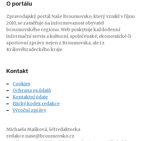
O portálu
Zpravodajský portál Naše Broumovsko, který vznikl v říjnu
2010, se zaměřuje na informovanost obyvatel
broumovského regionu. Web poskytuje každodenní
informační servis a kulturní, společenské, ekonomické či
sportovní zprávy nejen z Broumovska, ale i z
Královéhradeckého kraje.
Kontakt
Cookies
Ochrana os.údajů
Kontaktní údaje
Etický kodex redakce
Výroční zprávy
Michaela Mašková, šéfredaktorka
redakce.nase@broumovsko.cz