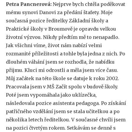
Petra Pancnerová:
Nejprve bych chtěla poděkovat
mému synovi Danovi za předání štafety. Moje
současná pozice ředitelky Základní školy a
Praktické školy v Broumově je opravdu velkou
životní výzvou. Nikdy předtím mě to nenapadlo.
Jak všichni víme, život nám nabízí velmi
rozmanité příležitosti a tohle byla jedna z nich. Po
dlouhém váhání jsem se rozhodla, že nabídku
přijmu. Kluci mi odrostli a měla jsem více času.
Můj začátek na této škole se datuje k roku 2002.
Pracovala jsem v MŠ Začít spolu v budově školy.
Poté jsem vypomáhala jako uklízečka,
následovala pozice asistenta pedagoga. Po získání
patřičného vzdělání jsem se stala učitelkou a po
několika letech ředitelkou. V současné chvíli jsem
na pozici čtvrtým rokem. Setkávám se denně s