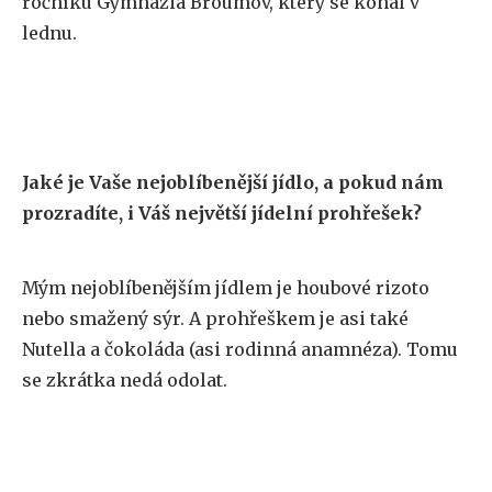
ročníku Gymnázia Broumov, který se konal v
lednu.
Jaké je Vaše nejoblíbenější jídlo, a pokud nám
prozradíte, i Váš největší jídelní prohřešek?
Mým nejoblíbenějším jídlem je houbové rizoto
nebo smažený sýr. A prohřeškem je asi také
Nutella a čokoláda (asi rodinná anamnéza). Tomu
se zkrátka nedá odolat.