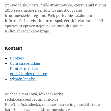
Zpravodajský portál Naše Broumovsko, který vznikl v říjnu
2010, se zaměřuje na informovanost obyvatel
broumovského regionu. Web poskytuje každodenní
informační servis a kulturní, společenské, ekonomické či
sportovní zprávy nejen z Broumovska, ale i z
Královéhradeckého kraje.
Kontakt
Cookies
Ochrana os.údajů
Kontaktní údaje
Etický kodex redakce
Výroční zprávy
Michaela Mašková, šéfredaktorka
redakce.nase@broumovsko.cz
Kateřina Ostradecká, redakce, marketing a sociální sítě
katerina.ostradecka@broumovsko.cz