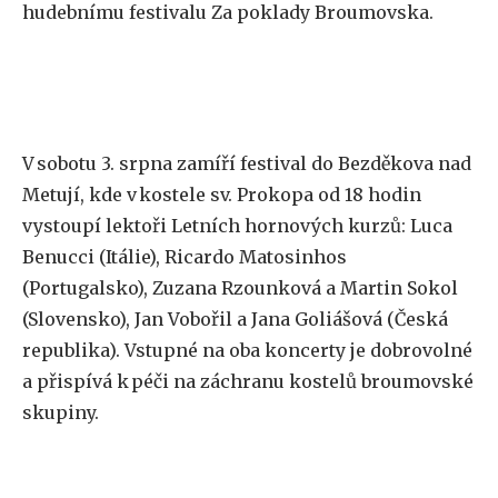
hudebnímu festivalu Za poklady Broumovska.
V sobotu 3. srpna
zamíří festival do Bezděkova nad
Metují, kde v kostele sv. Prokopa od 18 hodin
vystoupí lektoři Letních hornových kurzů: Luca
Benucci (Itálie), Ricardo Matosinhos
(Portugalsko), Zuzana Rzounková a Martin Sokol
(Slovensko), Jan Vobořil a Jana Goliášová (Česká
republika).
Vstupné na
oba
koncerty je dobrovolné
a přispívá k péči na záchranu kostelů broumovské
skupiny.