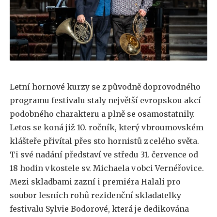
Letní hornové kurzy se z původně doprovodného
programu festivalu staly největší evropskou akcí
podobného charakteru a plně se osamostatnily.
Letos se koná již 10. ročník, který v broumovském
klášteře přivítal přes sto hornistů z celého světa.
Ti své nadání představí ve středu 31. července od
18 hodin v kostele sv. Michaela v obci Vernéřovice.
Mezi skladbami zazní i premiéra Halali pro
soubor lesních rohů rezidenční skladatelky
festivalu Sylvie Bodorové, která je dedikována