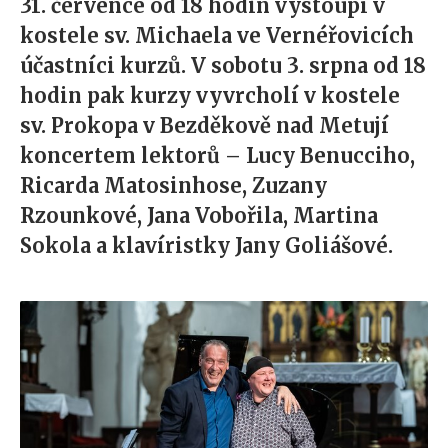
31. července od 18 hodin vystoupí v
kostele sv. Michaela ve Vernéřovicích
účastníci kurzů. V sobotu 3. srpna od 18
hodin pak kurzy vyvrcholí v kostele
sv. Prokopa v Bezděkově nad Metují
koncertem lektorů – Lucy Benucciho,
Ricarda Matosinhose, Zuzany
Rzounkové, Jana Vobořila, Martina
Sokola a klavíristky Jany Goliášové.