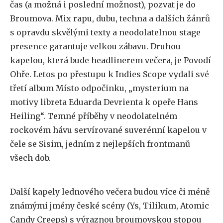
čas (a možná i poslední možnost), pozvat je do
Broumova. Mix rapu, dubu, techna a dalších žánrů
s opravdu skvělými texty a neodolatelnou stage
presence garantuje velkou zábavu. Druhou
kapelou, která bude headlinerem večera, je Povodí
Ohře. Letos po přestupu k Indies Scope vydali své
třetí album Místo odpočinku, „mysterium na
motivy libreta Eduarda Devrienta k opeře Hans
Heiling“. Temné příběhy v neodolatelném
rockovém hávu servírované suverénní kapelou v
čele se Sisim, jedním z nejlepších frontmanů
všech dob.
Další kapely lednového večera budou více či méně
známými jmény české scény (Ys, Tilikum, Atomic
Candy Creeps) s výraznou broumovskou stopou