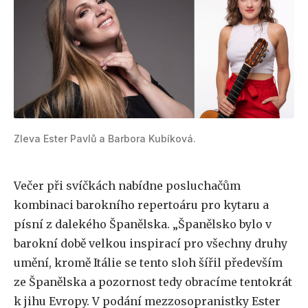
Zleva Ester Pavlů a Barbora Kubíková.
Večer při svíčkách nabídne posluchačům
kombinaci barokního repertoáru pro kytaru a
písní z dalekého Španělska. „Španělsko bylo v
barokní době velkou inspirací pro všechny druhy
umění, kromě Itálie se tento sloh šířil především
ze Španělska a pozornost tedy obracíme tentokrát
k jihu Evropy. V podání mezzosopranistky Ester