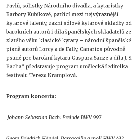
Pavlů, sólistky Národního divadla, a kytaristky
Barbory Kubíkové, patřící mezi nejvýraznější
kytarové talenty, zazní sólové kytarové skladby od
barokních autorů i díla španělských skladatelů ze
zlatého věku klasické kytary – národní španělské
písně autorů Lorcy a de Fally, Canarios původně
psané pro barokní kytaru Gaspara Sanze a díla J. S.
Bacha,“ představuje program umělecká ředitelka
festivalu Tereza Kramplová.
Program koncertu:
Johann Sebastian Bach: Prelude BWV 997
Georg Friedrich Händel: Passacaille a moll HWV 432