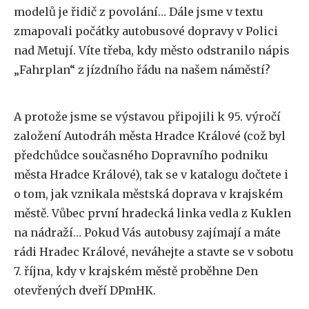
modelů je řidič z povolání… Dále jsme v textu
zmapovali počátky autobusové dopravy v Polici
nad Metují. Víte třeba, kdy město odstranilo nápis
„Fahrplan“ z jízdního řádu na našem náměstí?
A protože jsme se výstavou připojili k 95. výročí
založení Autodráh města Hradce Králové (což byl
předchůdce současného Dopravního podniku
města Hradce Králové), tak se v katalogu dočtete i
o tom, jak vznikala městská doprava v krajském
městě. Vůbec první hradecká linka vedla z Kuklen
na nádraží… Pokud Vás autobusy zajímají a máte
rádi Hradec Králové, neváhejte a stavte se v sobotu
7. října, kdy v krajském městě proběhne Den
otevřených dveří DPmHK.