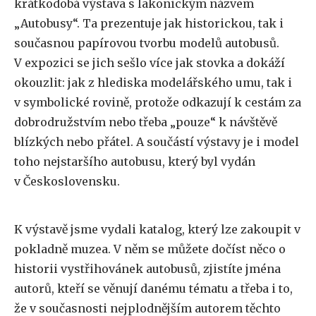
krátkodobá výstava s lakonickým názvem
„Autobusy“. Ta prezentuje jak historickou, tak i
současnou papírovou tvorbu modelů autobusů.
V expozici se jich sešlo více jak stovka a dokáží
okouzlit: jak z hlediska modelářského umu, tak i
v symbolické rovině, protože odkazují k cestám za
dobrodružstvím nebo třeba „pouze“ k návštěvě
blízkých nebo přátel. A součástí výstavy je i model
toho nejstaršího autobusu, který byl vydán
v Československu.
K výstavě jsme vydali katalog, který lze zakoupit v
pokladně muzea. V něm se můžete dočíst něco o
historii vystřihovánek autobusů, zjistíte jména
autorů, kteří se věnují danému tématu a třeba i to,
že v současnosti nejplodnějším autorem těchto