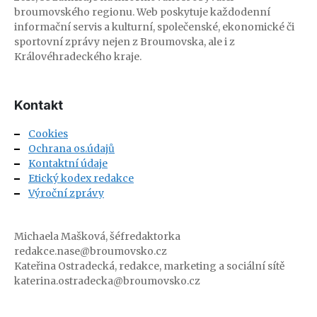
broumovského regionu. Web poskytuje každodenní
informační servis a kulturní, společenské, ekonomické či
sportovní zprávy nejen z Broumovska, ale i z
Královéhradeckého kraje.
Kontakt
Cookies
Ochrana os.údajů
Kontaktní údaje
Etický kodex redakce
Výroční zprávy
Michaela Mašková, šéfredaktorka
redakce.nase@broumovsko.cz
Kateřina Ostradecká, redakce, marketing a sociální sítě
katerina.ostradecka@broumovsko.cz