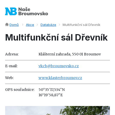
Domů
Akce
Databáze
Multifunkční sál Dřevník
Multifunkční sál Dřevník
Adresa:
Klášterní zahrada, 550 01 Broumov
E-mail:
vkcb@broumovsko.cz
Web:
www.klasterbroumov.cz
GPS souřadnice:
50°35'17,534"N
16°19'58,87"E