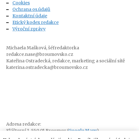
Cookies
Ochrana os.údajů
Kontaktní údaje
Etický kodex redakce
Výroční zprávy
Michaela Mašková, šéfredaktorka
redakce.nase@broumovsko.cz
Kateřina Ostradecká, redakce, marketing a sociální sítě
katerina.ostradecka@broumovsko.cz
Adresa redakce:
Klášterní 1, 550 01 Broumov (
Google Mapy
)