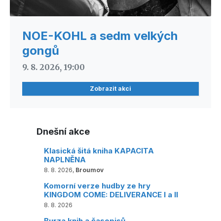
NOE-KOHL a sedm velkých
gongů
9. 8. 2026, 19:00
Zobrazit akci
Dnešní akce
Klasická šitá kniha KAPACITA
NAPLNĚNA
8. 8. 2026,
Broumov
Komorní verze hudby ze hry
KINGDOM COME: DELIVERANCE I a II
8. 8. 2026
Burza knih a časopisů