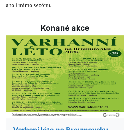
a to i mimo sezónu.
Konané akce
Varhaní léto na Broumovsku