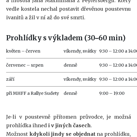
a filosofa Jana Maxmiliána z Peytersbergu. který
vedle kostela nechal postavit dřevěnou poustevnu
ivanitů a žil v ní až do své smrti.
Prohlídky s výkladem (30
60 min)
–
květen – červen
víkendy, svátky
9:30 – 12:00 a 14:0
červenec – srpen
denně
9:30 – 12:00 a 14:0
září
víkendy, svátky
9:30 – 12:00 a 14:0
při MHFF a Rallye Sudety
denně
9:00 – 19:00
Je-li v poustevně přítomen průvodce, je možná
prohlídka ihned
i v jiných časech
.
Možnost
kdykoli jindy se objednat
na prohlídku,