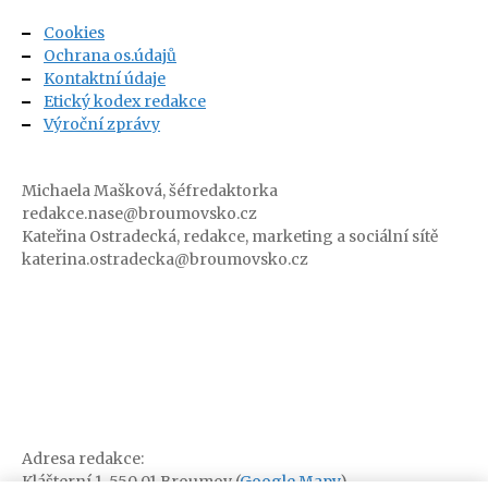
Cookies
Ochrana os.údajů
Kontaktní údaje
Etický kodex redakce
Výroční zprávy
Michaela Mašková, šéfredaktorka
redakce.nase@broumovsko.cz
Kateřina Ostradecká, redakce, marketing a sociální sítě
katerina.ostradecka@broumovsko.cz
Adresa redakce:
Klášterní 1, 550 01 Broumov (
Google Mapy
)