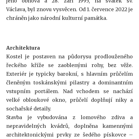
jeho obnova a 28. září 1995, na svátek sv.
Václava, byl znovu vysvěcen. Od 1. července 2022 je
chráněn jako národní kulturní památka.
Architektura
Kostel je postaven na půdorysu prodlouženého
řeckého kříže se zaoblenými rohy, bez věže.
Exteriér je typicky barokní, s hlavním průčelím
členěným toskánskými pilastry a dominantním
vstupním portálem. Nad vchodem se nachází
velké obloukové okno, průčelí doplňují niky a
sochařské detaily.
Stavba je vybudována z lomového zdiva a
nepravidelných kvádrů, doplněna kamennými
architektonickými prvky ze šedého pískovce –