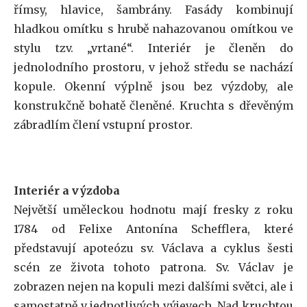
římsy, hlavice, šambrány. Fasády kombinují
hladkou omítku s hrubě nahazovanou omítkou ve
stylu tzv. „vrtané“. Interiér je členěn do
jednolodního prostoru, v jehož středu se nachází
kopule. Okenní výplně jsou bez výzdoby, ale
konstrukčně bohatě členěné. Kruchta s dřevěným
zábradlím člení vstupní prostor.
Interiér a výzdoba
Největší uměleckou hodnotu mají fresky z roku
1784 od Felixe Antonína Schefflera, které
představují apoteózu sv. Václava a cyklus šesti
scén ze života tohoto patrona. Sv. Václav je
zobrazen nejen na kopuli mezi dalšími světci, ale i
samostatně v jednotlivých výjevech. Nad kruchtou