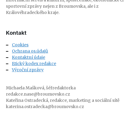
informační servis a kulturní, společenské, ekonomické či
sportovní zprávy nejen z Broumovska, ale i z
Královéhradeckého kraje.
Kontakt
Cookies
Ochrana os.údajů
Kontaktní údaje
Etický kodex redakce
Výroční zprávy
Michaela Mašková, šéfredaktorka
redakce.nase@broumovsko.cz
Kateřina Ostradecká, redakce, marketing a sociální sítě
katerina.ostradecka@broumovsko.cz