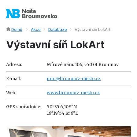
Domů
Akce
Databáze
Výstavní síň LokArt
Výstavní síň LokArt
Adresa:
Mírové nám. 104, 550 01 Broumov
E-mail:
info@broumov-mesto.cz
Web:
www.broumov-mesto.cz
GPS souřadnice:
50°35'6,108"N
16°19'54,856"E