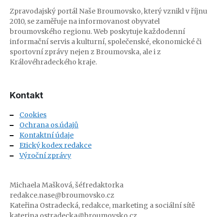
Zpravodajský portál Naše Broumovsko, který vznikl v říjnu
2010, se zaměřuje na informovanost obyvatel
broumovského regionu. Web poskytuje každodenní
informační servis a kulturní, společenské, ekonomické či
sportovní zprávy nejen z Broumovska, ale i z
Královéhradeckého kraje.
Kontakt
Cookies
Ochrana os.údajů
Kontaktní údaje
Etický kodex redakce
Výroční zprávy
Michaela Mašková, šéfredaktorka
redakce.nase@broumovsko.cz
Kateřina Ostradecká, redakce, marketing a sociální sítě
katerina.ostradecka@broumovsko.cz