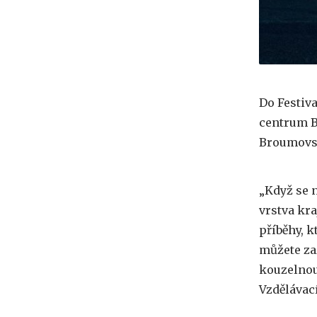
Do Festiva
centrum Br
Broumovs
„Když se 
vrstva kr
příběhy, 
můžete za
kouzelnou
Vzdělávac