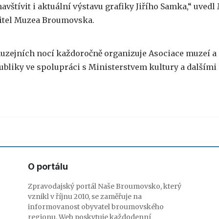
vštívit i aktuální výstavu grafiky Jiřího Samka,“ uvedl
ditel Muzea Broumovska.
muzejních nocí každoročně organizuje Asociace muzeí a 
ubliky ve spolupráci s Ministerstvem kultury a dalšími 
O portálu
Zpravodajský portál Naše Broumovsko, který
vznikl v říjnu 2010, se zaměřuje na
informovanost obyvatel broumovského
regionu. Web poskytuje každodenní