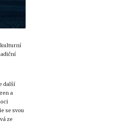
 kulturní
radiční
 další
ren a
noci
ie se svou
vá ze