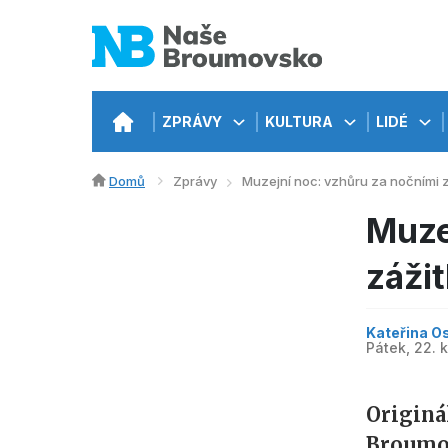
ZPRÁVY
KULTURA
LIDÉ
Domů
Zprávy
Muzejní noc: vzhůru za nočními z
Muze
zážit
Kateřina Os
Pátek, 22. 
Originá
Broumov