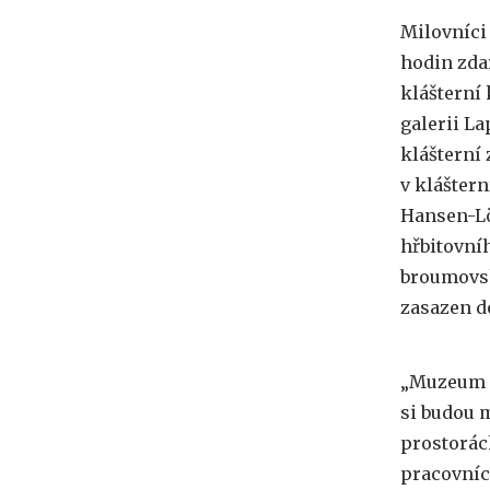
Milovníci
hodin zda
klášterní 
galerii L
klášterní
v kláštern
Hansen-Lö
hřbitovní
broumovsk
zasazen d
„Muzeum B
si budou 
prostorác
pracovníc