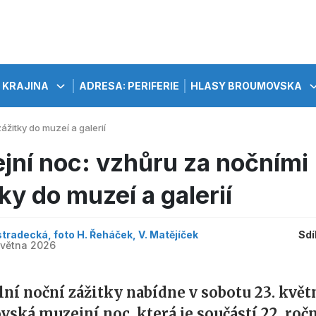
KRAJINA
ADRESA: PERIFERIE
HLASY BROUMOVSKA
ážitky do muzeí a galerií
jní noc: vzhůru za nočními
ky do muzeí a galerií
tradecká, foto H. Řeháček, V. Matějíček
Sdí
května 2026
lní noční zážitky nabídne v sobotu 23. květ
ská muzejní noc, která je součástí 22. roč