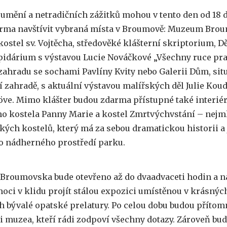
 umění a netradičních zážitků mohou v tento den od 18 
rma navštívit vybraná místa v Broumově: Muzeum Bro
kostel sv. Vojtěcha, středověké klášterní skriptorium, D
apidárium s výstavou Lucie Nováčkové „Všechny ruce pra
 zahradu se sochami Pavlíny Kvity nebo Galerii Dům, si
í zahradě, s aktuální výstavou malířských děl Julie Kou
ve. Mimo klášter budou zdarma přístupné také interié
ho kostela Panny Marie a kostel Zmrtvýchvstání – nejml
ých kostelů, který má za sebou dramatickou historii a 
o nádherného prostředí parku.
roumovska bude otevřeno až do dvaadvaceti hodin a ná
moci v klidu projít stálou expozici umístěnou v krásnýc
h bývalé opatské prelatury. Po celou dobu budou přítom
i muzea, kteří rádi zodpoví všechny dotazy. Zároveň bu