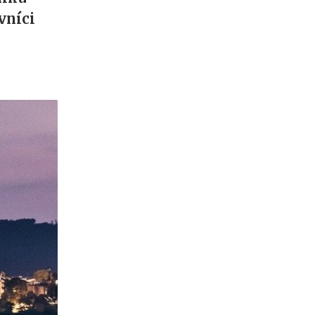
vníci
u