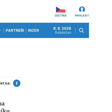
ČEŠTINA
PŘIHLÁSIT
8. 8. 2026
PARTNEŘI
INZERCE
Soběslav
let na:
na
níku