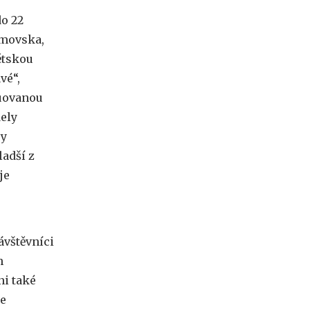
do 22
umovska,
ětskou
vé“,
tuovanou
dely
ry
adší z
je
vštěvníci
h
ni také
de