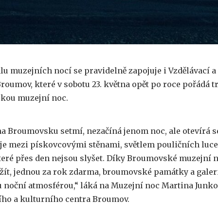
lu muzejních nocí se pravidelně zapojuje i Vzdělávací a
oumov, které v sobotu 23. května opět po roce pořádá t
kou muzejní noc.
na Broumovsku setmí, nezačíná jenom noc, ale otevírá se
aje mezi pískovcovými stěnami, světlem pouličních luce
které přes den nejsou slyšet. Díky Broumovské muzejní 
žít, jednou za rok zdarma, broumovské památky a galer
 noční atmosférou,“ láká na Muzejní noc Martina Junko
ího a kulturního centra Broumov.