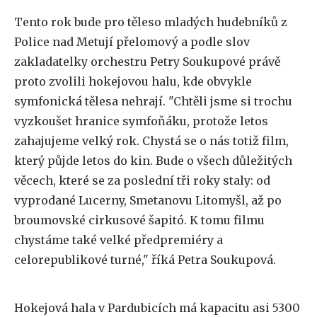
Tento rok bude pro těleso mladých hudebníků z
Police nad Metují přelomový a podle slov
zakladatelky orchestru Petry Soukupové právě
proto zvolili hokejovou halu, kde obvykle
symfonická tělesa nehrají. "Chtěli jsme si trochu
vyzkoušet hranice symfoňáku, protože letos
zahajujeme velký rok. Chystá se o nás totiž film,
který půjde
letos
do kin. Bude o všech důležitých
věcech, které se za poslední tři roky staly: od
vyprodané Lucerny, Smetanovu Litomyšl, až po
broumovské cirkusové šapitó. K tomu filmu
chystáme také velké předpremiéry a
celorepublikové turné," říká Petra Soukupová.
Hokejová hala v Pardubicích má kapacitu asi 5300