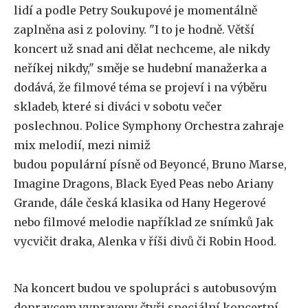
lidí a podle Petry Soukupové je momentálně
zaplněna asi z poloviny. "I to je hodně. Větší
koncert už snad ani dělat nechceme, ale nikdy
neříkej nikdy," směje se hudební manažerka a
dodává, že filmové téma se projeví i na výběru
skladeb, které si diváci v sobotu večer
poslechnou. Police Symphony Orchestra zahraje
mix melodií, mezi nimiž
budou populární písně od Beyoncé, Bruno Marse,
Imagine Dragons, Black Eyed Peas nebo Ariany
Grande, dále česká klasika od Hany Hegerové
nebo filmové melodie například ze snímků Jak
vycvičit draka, Alenka v říši divů či Robin Hood.
Na koncert budou ve spolupráci s autobusovým
dopravcem vypraveny čtyři speciální koncertní