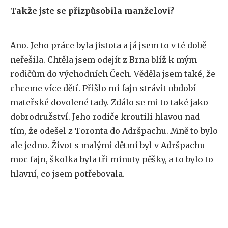
Takže jste se přizpůsobila manželovi?
Ano. Jeho práce byla jistota a já jsem to v té době
neřešila. Chtěla jsem odejít z Brna blíž k mým
rodičům do východních Čech. Věděla jsem také, že
chceme více dětí. Přišlo mi fajn strávit období
mateřské dovolené tady. Zdálo se mi to také jako
dobrodružství. Jeho rodiče kroutili hlavou nad
tím, že odešel z Toronta do Adršpachu. Mně to bylo
ale jedno. Život s malými dětmi byl v Adršpachu
moc fajn, školka byla tři minuty pěšky, a to bylo to
hlavní, co jsem potřebovala.