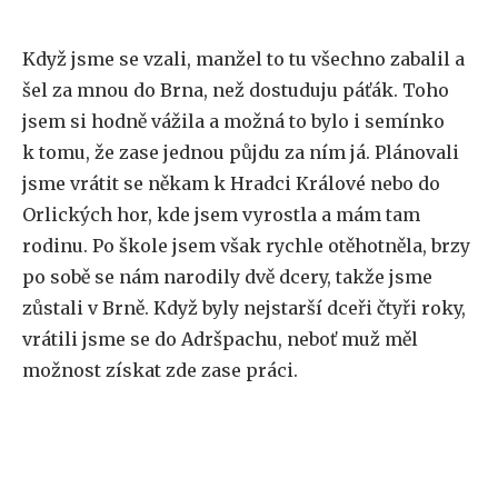
Když jsme se vzali, manžel to tu všechno zabalil a
šel za mnou do Brna, než dostuduju páťák. Toho
jsem si hodně vážila a možná to bylo i semínko
k tomu, že zase jednou půjdu za ním já. Plánovali
jsme vrátit se někam k Hradci Králové nebo do
Orlických hor, kde jsem vyrostla a mám tam
rodinu. Po škole jsem však rychle otěhotněla, brzy
po sobě se nám narodily dvě dcery, takže jsme
zůstali v Brně. Když byly nejstarší dceři čtyři roky,
vrátili jsme se do Adršpachu, neboť muž měl
možnost získat zde zase práci.