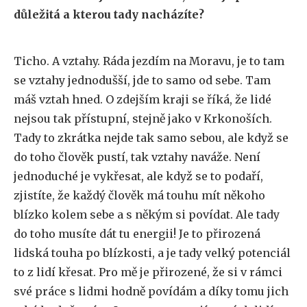
důležitá a kterou tady nacházíte?
Ticho. A vztahy. Ráda jezdím na Moravu, je to tam
se vztahy jednodušší, jde to samo od sebe. Tam
máš vztah hned. O zdejším kraji se říká, že lidé
nejsou tak přístupní, stejně jako v Krkonoších.
Tady to zkrátka nejde tak samo sebou, ale když se
do toho člověk pustí, tak vztahy naváže. Není
jednoduché je vykřesat, ale když se to podaří,
zjistíte, že každý člověk má touhu mít někoho
blízko kolem sebe a s někým si povídat. Ale tady
do toho musíte dát tu energii! Je to přirozená
lidská touha po blízkosti, a je tady velký potenciál
to z lidí křesat. Pro mě je přirozené, že si v rámci
své práce s lidmi hodně povídám a díky tomu jich