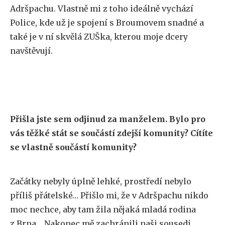
Adršpachu. Vlastně mi z toho ideálně vychází
Police, kde už je spojení s Broumovem snadné a
také je v ní skvělá ZUŠka, kterou moje dcery
navštěvují.
Přišla jste sem odjinud za manželem. Bylo pro
vás těžké stát se součástí zdejší komunity? Cítíte
se vlastně součástí komunity?
Začátky nebyly úplně lehké, prostředí nebylo
příliš přátelské… Přišlo mi, že v Adršpachu nikdo
moc nechce, aby tam žila nějaká mladá rodina
z Brna… Nakonec mě zachránili naši sousedi