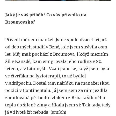
Jaký je váš příběh? Co vás přivedlo na
Broumovsko?
Přivedl mě sem manžel. Jsme spolu dvacet let, už
od dob mých studií v Brně, kde jsem strávila osm
let. Můj muž pochází z Broumova, i když mezitím
žil v Kanadě, kam emigrovala jeho rodina v 80.
letech, a v Litomyšli. Vzali jsme se, když jsem byla
ve čtvrťáku na fyzioterapii, to už bydlel
v Adršpachu. Dostal tam nabídku na manažerskou
pozici v Continentalu. Já jsem sem za ním jezdila
zamilovaná pět hodin vlakem z Brna, z šíleného
tepla do šílené zimy a říkala jsem si: Tak tady, tady
já v životě žít nebudu. (smích)