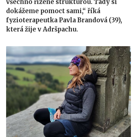
všechno řízené strukturou. Tady si
dokážeme pomoct sami,“ říká
fyzioterapeutka Pavla Brandová (39),
která žije v Adršpachu.