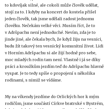
to kdovíjak silné, ale cokoli může člověk udělat,
stojí za to. I kdyby na koncert do kostela přišel
jeden člověk, tak jsme udělali radost jednomu
člověku. Nečekám velké věci. Musím říct, že to
v Adršpachu není jednoduché. Nevím, zda je to
jinde jiné, ale čekala bych, že když žiju na vesnici,
budu žít takový ten vesnický komunitní život. Lidi
v Horním Adršpachu si ale žijí hodně pro sebe,
moc mladých rodin tam není. Vlastně i já se díky
práci a kroužkům jezdím teď do Adršpachu hlavně
vyspat. Je to tedy spíše o propojení s několika
rodinami, s nimiž se vídáme.
My na víkendy jezdíme do Orlických hor k mým
rodičům, jsme součástí Církve bratrské v Bystrém,