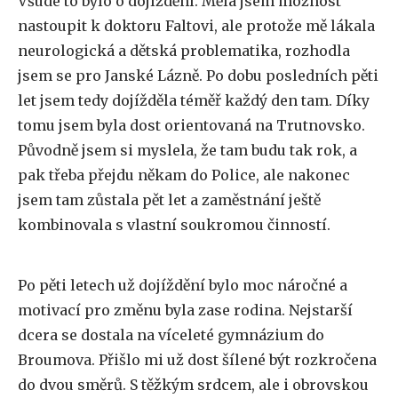
Všude to bylo o dojíždění. Měla jsem možnost
nastoupit k doktoru Faltovi, ale protože mě lákala
neurologická a dětská problematika, rozhodla
jsem se pro Janské Lázně. Po dobu posledních pěti
let jsem tedy dojížděla téměř každý den tam. Díky
tomu jsem byla dost orientovaná na Trutnovsko.
Původně jsem si myslela, že tam budu tak rok, a
pak třeba přejdu někam do Police, ale nakonec
jsem tam zůstala pět let a zaměstnání ještě
kombinovala s vlastní soukromou činností.
Po pěti letech už dojíždění bylo moc náročné a
motivací pro změnu byla zase rodina. Nejstarší
dcera se dostala na víceleté gymnázium do
Broumova. Přišlo mi už dost šílené být rozkročena
do dvou směrů. S těžkým srdcem, ale i obrovskou