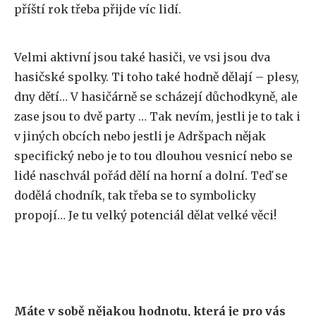
příští rok třeba přijde víc lidí.
Velmi aktivní jsou také hasiči, ve vsi jsou dva
hasičské spolky. Ti toho také hodně dělají – plesy,
dny dětí… V hasičárně se scházejí důchodkyně, ale
zase jsou to dvě party … Tak nevím, jestli je to tak i
v jiných obcích nebo jestli je Adršpach nějak
specifický nebo je to tou dlouhou vesnicí nebo se
lidé naschvál pořád dělí na horní a dolní. Teď se
dodělá chodník, tak třeba se to symbolicky
propojí… Je tu velký potenciál dělat velké věci!
Máte v sobě nějakou hodnotu, která je pro vás