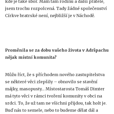
kde je také sbor. Mám tam rodinu a další přátele,
jsem trochu rozpolcená. Tady žádné společenství
Církve bratrské není, nejbližší je v Náchodě.
Proměnila se za dobu vašeho života v Adršpachu
nějak místní komunita?
Můžu říct, že s příchodem nového zastupitelstva
se některé věci zlepšily – obnovilo se stavění
májky, masopusty… Místostarosta Tomáš Dimter
má tyto věci v rámci tvoření komunity v obci na
srdci. To, že už tam ne všichni přijdou, tak holt je.
Buď nás to semele, nebo to budeme dělat dál a