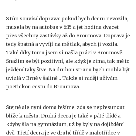
S tím souvisí doprava: pokud bych dceru nevozila,
musela by na autobus v 6:15 a jet hodinu dvacet
přes všechny zastávky až do Broumova. Doprava je
tedy špatná a vyvíjí na mě tlak, abych ji vozila.
Také díky tomu jsem si našla práci v Broumově.
Snažím se být pozitivní, ale když je zima, tak mě to
ježdění taky štve. Na druhou stranu bych mohla být
uvízlá v Brně v šalině… Takže si raději užívám
poetickou cestu do Broumova.
Stejně ale nyní doma řešíme, zda se nepřesunout
blíže k městu. Druhá dcera je také v páté třídě a
kdyby šla na gymnázium, už by byly na dojíždění
dvě. Třetí dcera je ve druhé třídě v malotřídce v