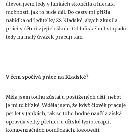
úlevou jsem tedy v Jankách skončila a hledala
možnosti, jak to bude dál. Do cesty mi přišla
nabídka od ředitelky ZŠ Kladské, abych zkusila
práci s dětmi v jejich škole. Od loňského listopadu
tedy na malý úvazek pracuji tam.
V čem spočívá práce na Kladské?
Měla jsem touhu zůstat u postižených dětí, neboť
je mi to blízké. Věděla jsem, že když člověk pracuje
pět let v Jankách, tak se toho hodně naučí a získá
opravdu velký přehled o dětské fyzioterapii,
kompenzačních pomůckách, logopedii,