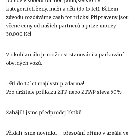
pojede v sobotu formou jamu/session v
kategoriích ženy, muži a děti (do 15 let). Během
závodu rozdáváme cash for tricks! Připraveny jsou
věcné ceny od našich partnerů a prize money
30.000 Kč!
V okolí areálu je možnost stanování a parkování
obytných vozů.
Děti do 12 let mají vstup zdarma!
Pro držitele průkazu ZTP nebo ZTP/P sleva 50%
Zahájili jsme předprodej lístků
Přidali jsme novinku – přespání přímo v areálu ve