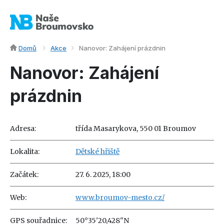
Domů
Akce
Nanovor: Zahájení prázdnin
Nanovor: Zahájení
prázdnin
Adresa:
třída Masarykova, 550 01 Broumov
Lokalita:
Dětské hřiště
Začátek:
27. 6. 2025, 18:00
Web:
www.broumov-mesto.cz/
GPS souřadnice:
50°35'20,428"N