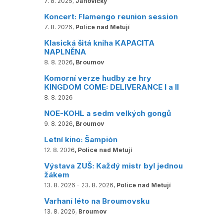
7. 8. 2026,
Janovičky
Koncert: Flamengo reunion session
7. 8. 2026,
Police nad Metují
Klasická šitá kniha KAPACITA
NAPLNĚNA
8. 8. 2026,
Broumov
Komorní verze hudby ze hry
KINGDOM COME: DELIVERANCE I a II
8. 8. 2026
NOE-KOHL a sedm velkých gongů
9. 8. 2026,
Broumov
Letní kino: Šampión
12. 8. 2026,
Police nad Metují
Výstava ZUŠ: Každý mistr byl jednou
žákem
13. 8. 2026 - 23. 8. 2026,
Police nad Metují
Varhaní léto na Broumovsku
13. 8. 2026,
Broumov