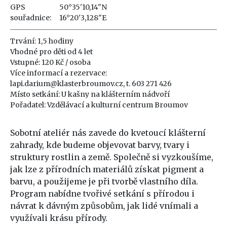
GPS
50°35'10,14"N
souřadnice:
16°20'3,128"E
Trvání: 1,5 hodiny
Vhodné pro děti od 4 let
Vstupné: 120 Kč / osoba
Více informací a rezervace:
lapi.darium@klasterbroumov.cz, t. 603 271 426
Místo setkání: U kašny na klášterním nádvoří
Pořadatel: Vzdělávací a kulturní centrum Broumov
Sobotní ateliér nás zavede do kvetoucí klášterní
zahrady, kde budeme objevovat barvy, tvary i
struktury rostlin a země. Společně si vyzkoušíme,
jak lze z přírodních materiálů získat pigment a
barvu, a použijeme je při tvorbě vlastního díla.
Program nabídne tvořivé setkání s přírodou i
návrat k dávným způsobům, jak lidé vnímali a
využívali krásu přírody.