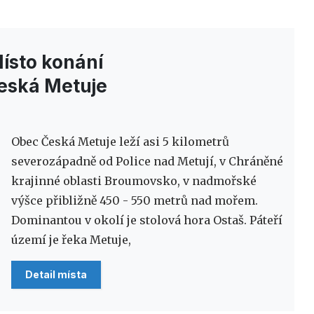
ísto konání
eská Metuje
Obec Česká Metuje leží asi 5 kilometrů
severozápadně od Police nad Metují, v Chráněné
krajinné oblasti Broumovsko, v nadmořské
výšce přibližně 450 - 550 metrů nad mořem.
Dominantou v okolí je stolová hora Ostaš. Páteří
území je řeka Metuje,
Detail místa