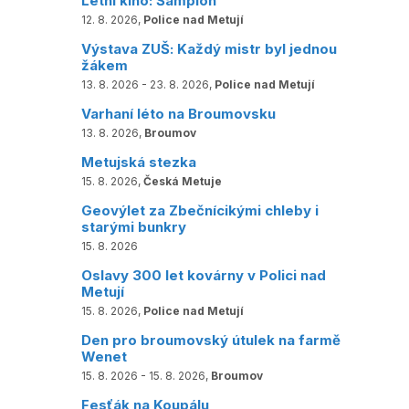
Letní kino: Šampión
12. 8. 2026,
Police nad Metují
Výstava ZUŠ: Každý mistr byl jednou
žákem
13. 8. 2026 - 23. 8. 2026,
Police nad Metují
Varhaní léto na Broumovsku
13. 8. 2026,
Broumov
Metujská stezka
15. 8. 2026,
Česká Metuje
Geovýlet za Zbečnícikými chleby i
starými bunkry
15. 8. 2026
Oslavy 300 let kovárny v Polici nad
Metují
15. 8. 2026,
Police nad Metují
Den pro broumovský útulek na farmě
Wenet
15. 8. 2026 - 15. 8. 2026,
Broumov
Fesťák na Koupálu