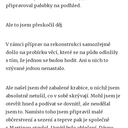
připravoval palubky na podhled.
Ale to jsem přeskočil děj.
V rámci příprav na rekonstrukci samozřejmě
došlo na probírku věcí, které se na půdu odložily
s tím, že jednou se budou hodit. Ani u nich to
vzývané
jednou
nenastalo.
Ale našel jsem dvě zabalené krabice, u nichž jsem
absolutně netušil, co v sobě skrývají. Mohl jsem je
otevřít hned a podívat se dovnitř, ale neudělal
jsem to. Namísto toho jsem připravil malé
občerstvení a sezení a teprve pak je společně
s Martinou otevřel. Uvnitř bylo oblečení. Dávno