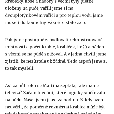
krabičky, koše a nádoby s věcmi byly pietně
uloženy na půdě, vařili jsme si na
dvouplotýnkovém vařiči a pro teplou vodu jsme
museli do koupelny. Vážně to stálo za to.
Pak jsme postupně zabydlovali rekonstruované
místnosti a počet krabic, krabiček, košů a nádob
s věcmi se na půdě snižoval. A v jednu chvíli jsme
zjistili, že nezůstala už žádná. Teda aspoň jsme si
to tak mysleli.
Asi za půl roku se Martina zeptala, kde máme
televizi? Začalo hledání, které logicky směřovalo
na půdu. Našel jsem ji asi za hodinu. Nikdy bych
neuvěřil, že poměrně rozměrná krabice může být
tak dokonale maskovaná v relativně prázdném