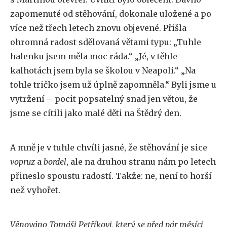
zapomenuté od stěhování, dokonale uložené a po
více než třech letech znovu objevené. Přišla
ohromná radost sdělovaná větami typu: „Tuhle
halenku jsem měla moc ráda.“ „Jé, v těhle
kalhotách jsem byla se školou v Neapoli.“ „Na
tohle tričko jsem už úplně zapomněla.“ Byli jsme u
vytržení – pocit popsatelný snad jen větou, že
jsme se cítili jako malé děti na Štědrý den.
A mně je v tuhle chvíli jasné, že stěhování je sice
vopruz
a
bordel
, ale na druhou stranu nám po letech
přineslo spoustu radostí. Takže: ne, není to horší
než vyhořet.
Věnováno Tomáši Petříkovi, který se před pár měsíci