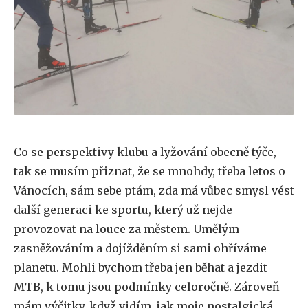
Co se perspektivy klubu a lyžování obecně týče,
tak se musím přiznat, že se mnohdy, třeba letos o
Vánocích, sám sebe ptám, zda má vůbec smysl vést
další generaci ke sportu, který už nejde
provozovat na louce za městem. Umělým
zasněžováním a dojížděním si sami ohříváme
planetu. Mohli bychom třeba jen běhat a jezdit
MTB, k tomu jsou podmínky celoročně. Zároveň
mám výčitky, když vidím, jak moje nostalgická