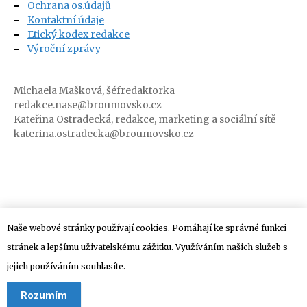
Ochrana os.údajů
Kontaktní údaje
Etický kodex redakce
Výroční zprávy
Michaela Mašková, šéfredaktorka
redakce.nase@broumovsko.cz
Kateřina Ostradecká, redakce, marketing a sociální sítě
katerina.ostradecka@broumovsko.cz
Naše webové stránky používají cookies. Pomáhají ke správné funkci
stránek a lepšímu uživatelskému zážitku. Využíváním našich služeb s
Adresa redakce:
jejich používáním souhlasíte.
Klášterní 1, 550 01 Broumov (
Google Mapy
)
Rozumím