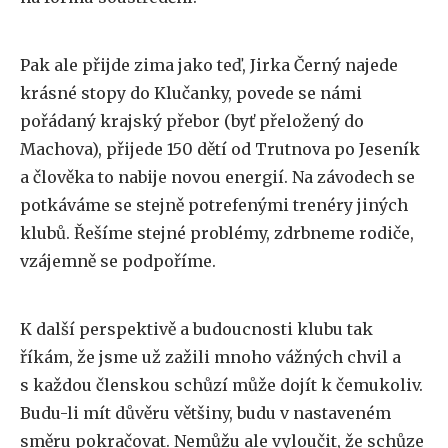
Pak ale přijde zima jako teď, Jirka Černý najede
krásné stopy do Klučanky, povede se námi
pořádaný krajský přebor (byť přeložený do
Machova), přijede 150 dětí od Trutnova po Jeseník
a člověka to nabije novou energií. Na závodech se
potkáváme se stejně potrefenými trenéry jiných
klubů. Řešíme stejné problémy, zdrbneme rodiče,
vzájemně se podpoříme.
K další perspektivě a budoucnosti klubu tak
říkám, že jsme už zažili mnoho vážných chvil a
s každou členskou schůzí může dojít k čemukoliv.
Budu-li mít důvěru většiny, budu v nastaveném
směru pokračovat. Nemůžu ale vyloučit, že schůze