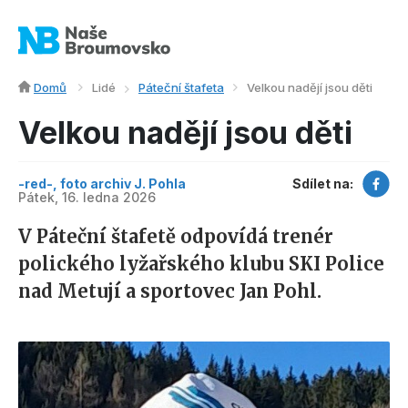
Domů
Lidé
Páteční štafeta
Velkou nadějí jsou děti
Velkou nadějí jsou děti
-red-, foto archiv J. Pohla
Sdílet na:
Pátek, 16. ledna 2026
V Páteční štafetě odpovídá trenér
polického lyžařského klubu SKI Police
nad Metují a sportovec Jan Pohl.