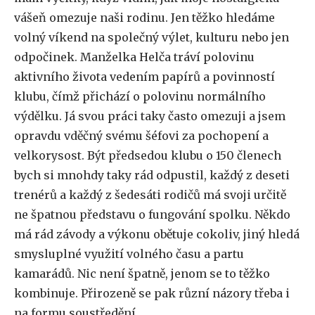
vášeň omezuje naši rodinu. Jen těžko hledáme
volný víkend na společný výlet, kulturu nebo jen
odpočinek. Manželka Helča tráví polovinu
aktivního života vedením papírů a povinností
klubu, čímž přichází o polovinu normálního
výdělku. Já svou práci taky často omezuji a jsem
opravdu vděčný svému šéfovi za pochopení a
velkorysost. Být předsedou klubu o 150 členech
bych si mnohdy taky rád odpustil, každý z deseti
trenérů a každý z šedesáti rodičů má svoji určitě
ne špatnou představu o fungování spolku. Někdo
má rád závody a výkonu obětuje cokoliv, jiný hledá
smysluplné využití volného času a partu
kamarádů. Nic není špatně, jenom se to těžko
kombinuje. Přirozeně se pak různí názory třeba i
na formu soustředění.