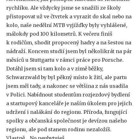
rychlíku. Ale vždycky jsme se snažili ze školy
přistopovat už ve čtvrtek a vyrazit do skal nebo na
kolo, naše nedělní MTB vyjížďky byly vyhlášené,
málokdy pod 100 kilometrů. K večeru finiš
k rodičům, shodit propocený hadry a na šestou na
nádraží. Koncem studií jsem byl několikrát na pár
měsíců u Stuttgartu v rámci práce pro Porsche.
Dotáhl jsem si tam kolo a v zimě běžky,
Schwarzwald by byl pěkný místo k žití, ale partu
jsem měl tady, a nakonec se většina z nás usadila
v Polici. Nabídnout studentům rozjezdový bydlení
a startupový kanceláře je naším úkolem pro jejich
udržení i nalákání do regionu. Příroda, fungující
spolky a občanská společnost je devízou našeho
regionu, ale pod stanem rodinu nezaložíš.
Vlastně… No neubytuješ.