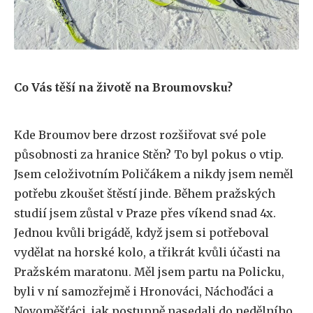
Co Vás těší na životě na Broumovsku?
Kde Broumov bere drzost rozšiřovat své pole
působnosti za hranice Stěn? To byl pokus o vtip.
Jsem celoživotním Poličákem a nikdy jsem neměl
potřebu zkoušet štěstí jinde. Během pražských
studií jsem zůstal v Praze přes víkend snad 4x.
Jednou kvůli brigádě, když jsem si potřeboval
vydělat na horské kolo, a třikrát kvůli účasti na
Pražském maratonu. Měl jsem partu na Policku,
byli v ní samozřejmě i Hronováci, Náchoďáci a
Novoměšťáci, jak postupně nasedali do nedělního