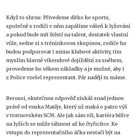
Když to shrnu: Přivedeme dítko ke sportu,
společně s rodiči v něm zapálíme vášeň k lyžování
a pokud bude mít štěstí na talent, dostatek vlastní
vůle, sedne si s tréninkovou skupinou, rodiče ho
budou podporovat i mimo klubové aktivity, tím
myslím hlavně víkendové dojíždění za sněhem,
provedeme ho věkem základky a je možné, aby i
z Police vzešel reprezentant. Pár nadějí tu máme.
Berousi, skutečnou odpověď získáš snad jednou
právě od vnuka Matěje, který už maká o patro výš
v trutnovském SCM. Ale jak sám víš, kariéra běžce
na lyžích se může táhnout až ke čtyřicítce. Ke
vstupu do reprezentačního áčka nestačí být na