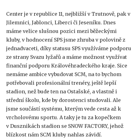
Center je v republice 11, nejbližší v Trutnově, pak v
Jilemnici, Jablonci, Liberci či Jeseníku. Dnes
máme velice slušnou pozici mezi běžeckými
kluby, v hodnocení SPS jsme zhruba v polovině z
jednadvaceti, díky statusu SPS využíváme podporu
ze strany Svazu lyžařů a máme možnost využívat
finanční podporu Královéhradeckého kraje. Sice
nemáme ambice vybudovat SCM, na to bychom
potřebovali profesionální trenéry, ještě lepší
stadion, než bude ten na Ostašské, a vlastně i
střední školu, kde by dorostenci studovali. Ale
jsme součástí systému, kterým vede cesta až k
vrcholovému sportu. A taky je tu za kopečkem
v Dusznikách stadion se SNOW FACTORY, jehož
blízkost nám SCM kluby nahlas závidí.