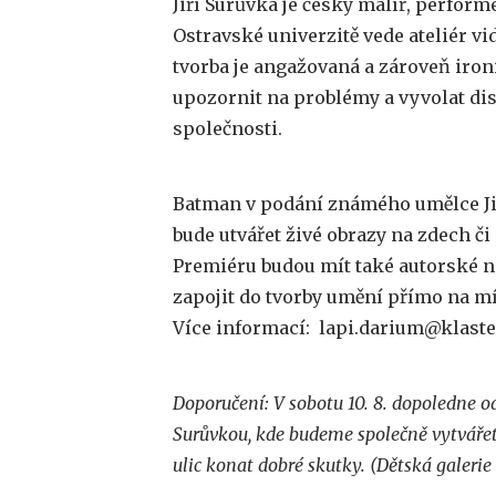
Jiří Surůvka je český malíř, perform
Ostravské univerzitě vede ateliér v
tvorba je angažovaná a zároveň iron
upozornit na problémy a vyvolat d
společnosti.
Batman v podání známého umělce Jiř
bude utvářet živé obrazy na zdech či 
Premiéru budou mít také autorské ná
zapojit do tvorby umění přímo na mí
Více informací: lapi.darium@klaster
Doporučení: V sobotu 10. 8. dopoledne o
Surůvkou, kde budeme společně vytváře
ulic konat dobré skutky. (Dětská galeri