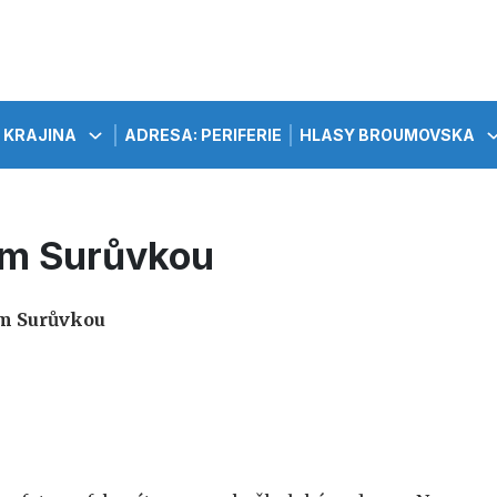
KRAJINA
ADRESA: PERIFERIE
HLASY BROUMOVSKA
ím Surůvkou
řím Surůvkou