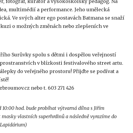
er, fotograf, kurátor a vysokoškolský pedagog. Na
idea, multimédií a performance. Jeho umělecká
ická. Ve svých alter ego postavách Batmana se snaží
iskuzi o možných změnách nebo zlepšeních ve
ího Surůvky spolu s dětmi i dospělou veřejností
prostranstvích v blízkosti festivalového street artu.
lepky do veřejného prostoru! Přijďte se podívat a
stě!
broumov.cz nebo t. 603 271 426
d 10:00 hod. bude probíhat výtvarná dílna s Jiřím
t masky vlastních superhrdinů a následně vyrazíme do
e Lapidárium)