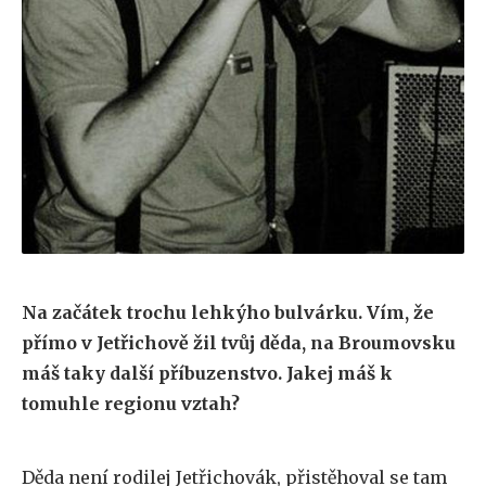
Na začátek trochu lehkýho bulvárku. Vím, že
přímo v Jetřichově žil tvůj děda, na Broumovsku
máš taky další příbuzenstvo. Jakej máš k
tomuhle regionu vztah?
Děda není rodilej Jetřichovák, přistěhoval se tam