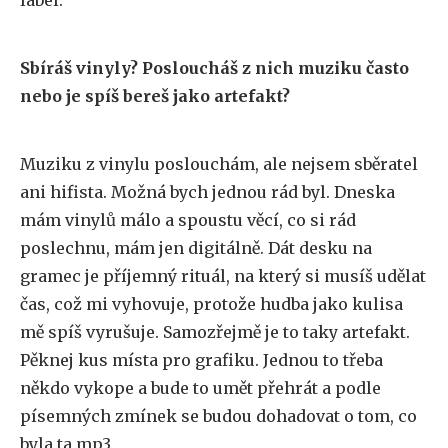
label.
Sbíráš vinyly? Posloucháš z nich muziku často
nebo je spíš bereš jako artefakt?
Muziku z vinylu poslouchám, ale nejsem sběratel
ani hifista. Možná bych jednou rád byl. Dneska
mám vinylů málo a spoustu věcí, co si rád
poslechnu, mám jen digitálně. Dát desku na
gramec je příjemný rituál, na který si musíš udělat
čas, což mi vyhovuje, protože hudba jako kulisa
mě spíš vyrušuje. Samozřejmě je to taky artefakt.
Pěknej kus místa pro grafiku. Jednou to třeba
někdo vykope a bude to umět přehrát a podle
písemných zmínek se budou dohadovat o tom, co
byla ta mp3.