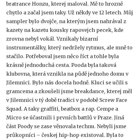
bratrance Honzu, kterej maloval. Mě to hrozně
chytlo a začal jsem taky. Už někdy ve 12 letech. Můj
sampler bylo dvojče, na kterým jsem nahrával z
kazety na kazetu kousky rapovejch pecek, kde
zrovna nebyl vokál. Vznikaly bizarní
instrumentálky, který nedržely rytmus, ale mně to
stačilo. Potřeboval jsem něco říct a tohle byla
krásně jednoduchá cesta. Pooda byla taková
klubovna, která vznikla na půdě jednoho domu v
Jilemnici. Bylo nás docela hodně. Kluci se učili s
gramcema a zkoušeli jsme breakdance, kterej měl
v Jilemnici v tý době tradici v podobě Screw Face
Squad. A taky graffiti, beatbox a rap. Cempe a
Micro se účastnili i prvních battlů v Praze. Jiná
část Poody se zase věnovala technu. Nebyli jsme
průkopníci – českej hip-hop existoval. Byla to