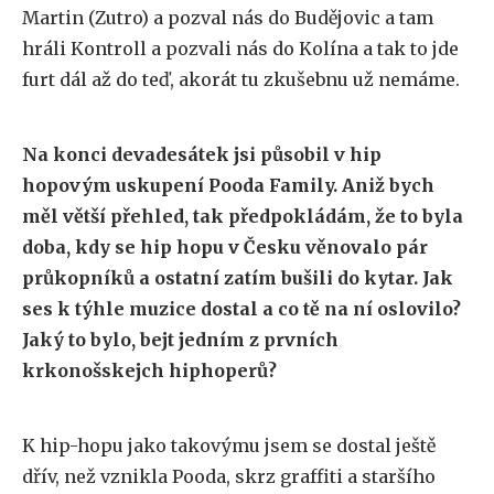
Martin (Zutro) a pozval nás do Budějovic a tam
hráli Kontroll a pozvali nás do Kolína a tak to jde
furt dál až do teď, akorát tu zkušebnu už nemáme.
Na konci devadesátek jsi působil v hip
hopovým uskupení Pooda Family. Aniž bych
měl větší přehled, tak předpokládám, že to byla
doba, kdy se hip hopu v Česku věnovalo pár
průkopníků a ostatní zatím bušili do kytar. Jak
ses k týhle muzice dostal a co tě na ní oslovilo?
Jaký to bylo, bejt jedním z prvních
krkonošskejch hiphoperů?
K hip-hopu jako takovýmu jsem se dostal ještě
dřív, než vznikla Pooda, skrz graffiti a staršího