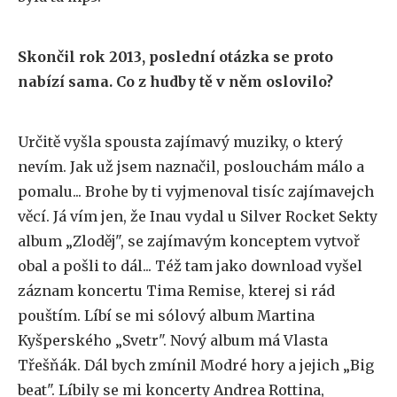
Skončil rok 2013, poslední otázka se proto
nabízí sama. Co z hudby tě v něm oslovilo?
Určitě vyšla spousta zajímavý muziky, o který
nevím. Jak už jsem naznačil, poslouchám málo a
pomalu... Brohe by ti vyjmenoval tisíc zajímavejch
věcí. Já vím jen, že Inau vydal u Silver Rocket Sekty
album „Zloděj", se zajímavým konceptem vytvoř
obal a pošli to dál... Též tam jako download vyšel
záznam koncertu Tima Remise, kterej si rád
pouštím. Líbí se mi sólový album Martina
Kyšperského „Svetr". Nový album má Vlasta
Třešňák. Dál bych zmínil Modré hory a jejich „Big
beat". Líbily se mi koncerty Andrea Rottina,