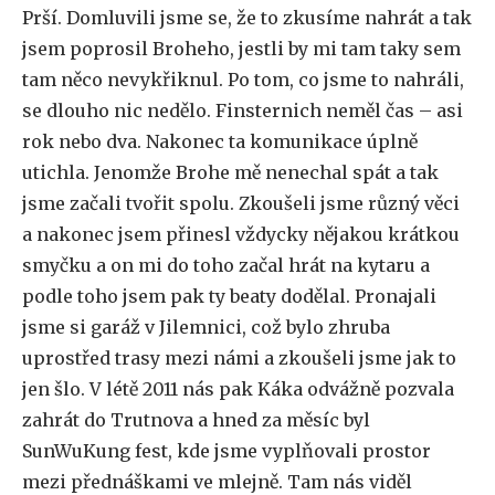
Prší. Domluvili jsme se, že to zkusíme nahrát a tak
jsem poprosil Broheho, jestli by mi tam taky sem
tam něco nevykřiknul. Po tom, co jsme to nahráli,
se dlouho nic nedělo. Finsternich neměl čas – asi
rok nebo dva. Nakonec ta komunikace úplně
utichla. Jenomže Brohe mě nenechal spát a tak
jsme začali tvořit spolu. Zkoušeli jsme různý věci
a nakonec jsem přinesl vždycky nějakou krátkou
smyčku a on mi do toho začal hrát na kytaru a
podle toho jsem pak ty beaty dodělal. Pronajali
jsme si garáž v Jilemnici, což bylo zhruba
uprostřed trasy mezi námi a zkoušeli jsme jak to
jen šlo. V létě 2011 nás pak Káka odvážně pozvala
zahrát do Trutnova a hned za měsíc byl
SunWuKung fest, kde jsme vyplňovali prostor
mezi přednáškami ve mlejně. Tam nás viděl