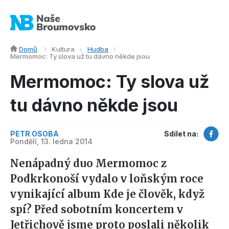
Domů
Kultura
Hudba
Mermomoc: Ty slova už tu dávno někde jsou
Mermomoc: Ty slova už
tu dávno někde jsou
PETR OSOBA
Sdílet na:
Pondělí, 13. ledna 2014
Nenápadný duo Mermomoc z
Podkrkonoší vydalo v loňským roce
vynikající album Kde je člověk, když
spí? Před sobotním koncertem v
Jetřichově jsme proto poslali několik