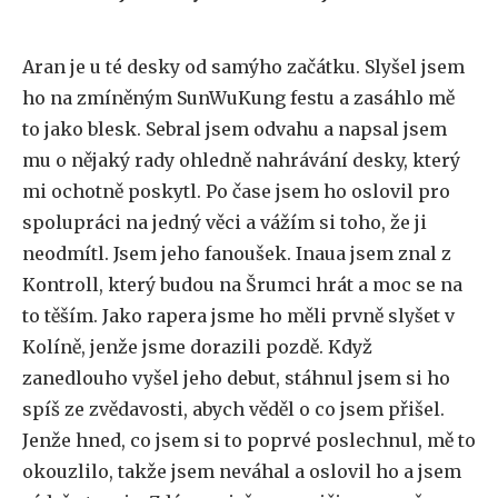
Aran je u té desky od samýho začátku. Slyšel jsem
ho na zmíněným SunWuKung festu a zasáhlo mě
to jako blesk. Sebral jsem odvahu a napsal jsem
mu o nějaký rady ohledně nahrávání desky, který
mi ochotně poskytl. Po čase jsem ho oslovil pro
spolupráci na jedný věci a vážím si toho, že ji
neodmítl. Jsem jeho fanoušek. Inaua jsem znal z
Kontroll, který budou na Šrumci hrát a moc se na
to těším. Jako rapera jsme ho měli prvně slyšet v
Kolíně, jenže jsme dorazili pozdě. Když
zanedlouho vyšel jeho debut, stáhnul jsem si ho
spíš ze zvědavosti, abych věděl o co jsem přišel.
Jenže hned, co jsem si to poprvé poslechnul, mě to
okouzlilo, takže jsem neváhal a oslovil ho a jsem