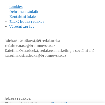
Cookies
Ochrana os.údajů
Kontaktní údaje
Etický kodex redakce
Výroční zprávy
Michaela Mašková, šéfredaktorka
redakce.nase@broumovsko.cz
Kateřina Ostradecká, redakce, marketing a sociální sítě
katerina.ostradecka@broumovsko.cz
Adresa redakce:
Klášterní 1, 550 01 Broumov (
Google Mapy
)