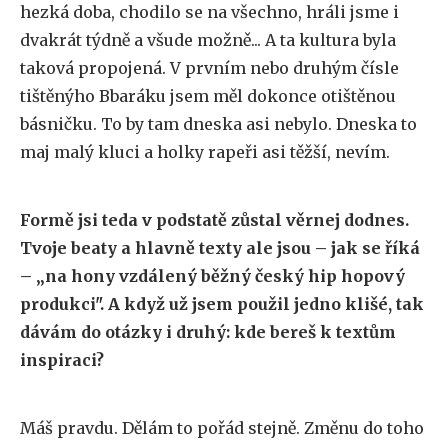
hezká doba, chodilo se na všechno, hráli jsme i
dvakrát týdně a všude možně... A ta kultura byla
taková propojená. V prvním nebo druhým čísle
tištěnýho Bbaráku jsem měl dokonce otištěnou
básničku. To by tam dneska asi nebylo. Dneska to
maj malý kluci a holky rapeři asi těžší, nevím.
Formě jsi teda v podstatě zůstal věrnej dodnes.
Tvoje beaty a hlavně texty ale jsou – jak se říká
– „na hony vzdálený běžný český hip hopový
produkci". A když už jsem použil jedno klišé, tak
dávám do otázky i druhý: kde bereš k textům
inspiraci?
Máš pravdu. Dělám to pořád stejně. Změnu do toho