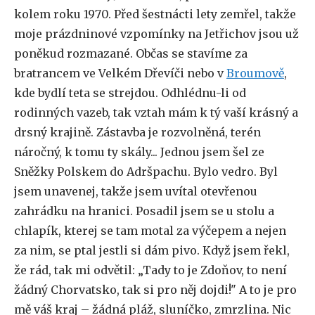
kolem roku 1970. Před šestnácti lety zemřel, takže
moje prázdninové vzpomínky na Jetřichov jsou už
poněkud rozmazané. Občas se stavíme za
bratrancem ve Velkém Dřevíči nebo v
Broumově
,
kde bydlí teta se strejdou. Odhlédnu-li od
rodinných vazeb, tak vztah mám k tý vaší krásný a
drsný krajině. Zástavba je rozvolněná, terén
náročný, k tomu ty skály... Jednou jsem šel ze
Sněžky Polskem do Adršpachu. Bylo vedro. Byl
jsem unavenej, takže jsem uvítal otevřenou
zahrádku na hranici. Posadil jsem se u stolu a
chlapík, kterej se tam motal za výčepem a nejen
za nim, se ptal jestli si dám pivo. Když jsem řekl,
že rád, tak mi odvětil: „Tady to je Zdoňov, to není
žádný Chorvatsko, tak si pro něj dojdi!" A to je pro
mě váš kraj – žádná pláž, sluníčko, zmrzlina. Nic