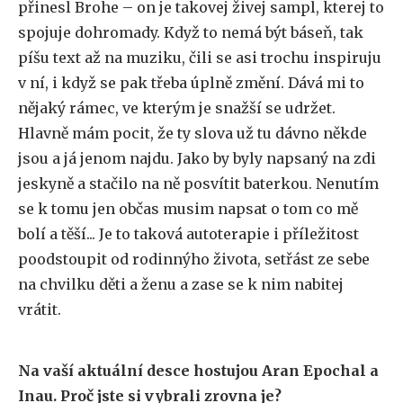
přinesl Brohe – on je takovej živej sampl, kterej to
spojuje dohromady. Když to nemá být báseň, tak
píšu text až na muziku, čili se asi trochu inspiruju
v ní, i když se pak třeba úplně změní. Dává mi to
nějaký rámec, ve kterým je snažší se udržet.
Hlavně mám pocit, že ty slova už tu dávno někde
jsou a já jenom najdu. Jako by byly napsaný na zdi
jeskyně a stačilo na ně posvítit baterkou. Nenutím
se k tomu jen občas musim napsat o tom co mě
bolí a těší... Je to taková autoterapie i příležitost
poodstoupit od rodinnýho života, setřást ze sebe
na chvilku děti a ženu a zase se k nim nabitej
vrátit.
Na vaší aktuální desce hostujou Aran Epochal a
Inau. Proč jste si vybrali zrovna je?