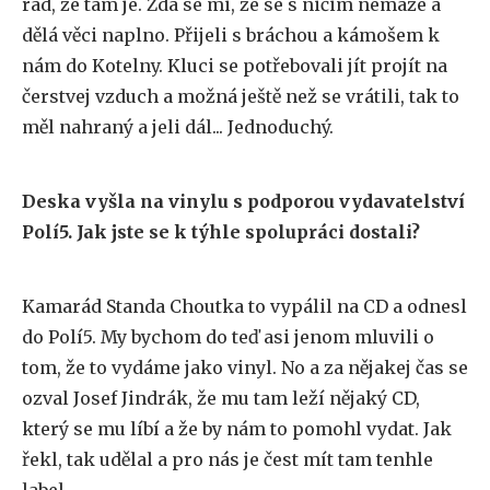
rád, že tam je. Zdá se mi, že se s ničim nemaže a
dělá věci naplno. Přijeli s bráchou a kámošem k
nám do Kotelny. Kluci se potřebovali jít projít na
čerstvej vzduch a možná ještě než se vrátili, tak to
měl nahraný a jeli dál... Jednoduchý.
Deska vyšla na vinylu s podporou vydavatelství
Polí5. Jak jste se k týhle spolupráci dostali?
Kamarád Standa Choutka to vypálil na CD a odnesl
do Polí5. My bychom do teď asi jenom mluvili o
tom, že to vydáme jako vinyl. No a za nějakej čas se
ozval Josef Jindrák, že mu tam leží nějaký CD,
který se mu líbí a že by nám to pomohl vydat. Jak
řekl, tak udělal a pro nás je čest mít tam tenhle