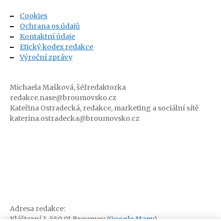
Cookies
Ochrana os.údajů
Kontaktní údaje
Etický kodex redakce
Výroční zprávy
Michaela Mašková, šéfredaktorka
redakce.nase@broumovsko.cz
Kateřina Ostradecká, redakce, marketing a sociální sítě
katerina.ostradecka@broumovsko.cz
Adresa redakce:
Klášterní 1, 550 01 Broumov (
Google Mapy
)