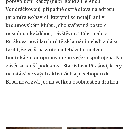
porevoluční kauzy (např. soud s Helenou
Vondráčkovou), případně ostrá slova na adresu
Jaromíra Nohavici, kterými se netajil ani v
broumovském klubu. Jeho svébytné postoje
nesednou každému, návštěvníci Edenu ale z
Rejžkova povídání určitě zklamáni nebyli a dá se
tvrdit, že většina z nich odcházela po dvou
hodinkách komponovaného večera spokojena. Na
závěr se sluší poděkovat Stanislavu Pitašovi, který
neustává ve svých aktivitách a je schopen do
Broumova zvát jednu velkou osobnost za druhou.