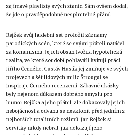
zajímavé playlisty svých stanic. Sám ovšem dodal,
že jde o pravděpodobně nesplnitelné přání.
Rejžek svůj hudební set proložil záznamy
parodických scén, které se svými přáteli natáčel
za komunismu. Jejich obsah tvořila hypotetická
realita, ve které soudobí pohlaváři kvitují práci
Jiřího Černého, Gustáv Husák jej zmiňuje ve svých
projevech a šéf lidových milic Štrougal se
inspiruje Černého recenzemi. Zábavné ukázky
byly nejenom důkazem dobrého smyslu pro
humor Rejžka a jeho přátel, ale dokazovaly jejich
nebojácnost a odvahu se nesklonit před jedním z
nejhorších totalitních režimů. Jan Rejžek si
servítky nikdy nebral, jak dokazují jeho