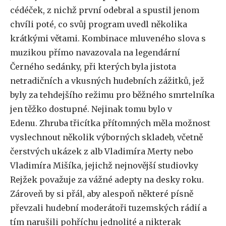
cédéček, z nichž první odebral a spustil jenom
chvíli poté, co svůj program uvedl několika
krátkými větami. Kombinace mluveného slova s
muzikou přímo navazovala na legendární
Černého sedánky, při kterých byla jistota
netradičních a vkusných hudebních zážitků, jež
byly za tehdejšího režimu pro běžného smrtelníka
jen těžko dostupné. Nejinak tomu bylo v
Edenu. Zhruba třicítka přítomných měla možnost
vyslechnout několik výborných skladeb, včetně
čerstvých ukázek z alb Vladimíra Merty nebo
Vladimíra Mišíka, jejichž nejnovější studiovky
Rejžek považuje za vážné adepty na desky roku.
Zároveň by si přál, aby alespoň některé písně
převzali hudební moderátoři tuzemských rádií a
tím narušili pohříchu jednolité a nikterak