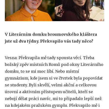
V Literárním domku broumovského kláštera
jste už dva týdny. Překvapilo vás tady něco?
Vesna: Překvapila mě tady spousta věcí. Třeba
božský zpěv místních Romů pod okny Literárního
domku, to se mi moc líbí. Nebo místní
gymnázium, kde jsem si ve čtvrtek byla popovídat
se studenty. Byli skvělí, velmi akční a celkovou
úrovní a aktivním přístupem učitelů, kteří se
nebojí dělat práci navíc, mi to připadalo lepší než
na kdejakém pražském gymplu. Překvapilo mě i