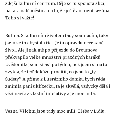
zdejší kulturní centrum. Děje se tu spousta akcí,
na tak malé město a na to, že ještě ani není sezóna.
Toho si važte!
Rufina: S kulturním životem tady souhlasím, taky
jsem se to chystala říct. Je tu opravdu nečekaně
živo… Ale jinak mě po příjezdu do Broumova
překvapilo velké množství prázdných baráků.
Uvědomila jsem si asi po týdnu, než jsem si na to
zvykla, že teď dokážu procítit, co jsou to „ty
Sudety“. A přímo z Literárního domku bych ráda
zmínila paní uklízečku, ta je skvělá, vždycky dělá i
věci navíc z vlastní iniciativy a je moc milá.
Vesna: Všichni jsou tady moc milí. Třeba v Lidlu,