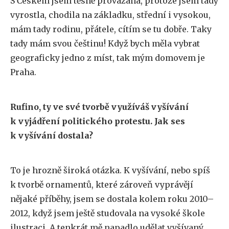
S Českem jsem těsně provázaná, protože jsem tady
vyrostla, chodila na základku, střední i vysokou,
mám tady rodinu, přátele, cítím se tu dobře. Taky
tady mám svou češtinu! Když bych měla vybrat
geograficky jedno z míst, tak mým domovem je
Praha.
Rufino, ty ve své tvorbě využíváš vyšívání
k vyjádření politického protestu. Jak ses
k vyšívání dostala?
To je hrozně široká otázka. K vyšívání, nebo spíš
k tvorbě ornamentů, které zároveň vyprávějí
nějaké příběhy, jsem se dostala kolem roku 2010–
2012, když jsem ještě studovala na vysoké škole
ilustraci. A tenkrát mě napadlo udělat vyšívaný