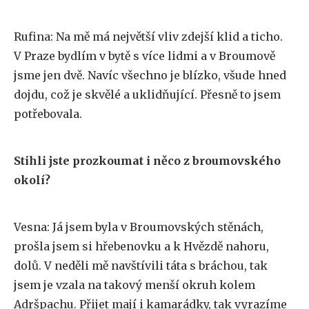
Rufina: Na mě má největší vliv zdejší klid a ticho.
V Praze bydlím v bytě s více lidmi a v Broumově
jsme jen dvě. Navíc všechno je blízko, všude hned
dojdu, což je skvělé a uklidňující. Přesně to jsem
potřebovala.
Stihli jste prozkoumat i něco z broumovského
okolí?
Vesna: Já jsem byla v Broumovských stěnách,
prošla jsem si hřebenovku a k Hvězdě nahoru,
dolů. V neděli mě navštívili táta s bráchou, tak
jsem je vzala na takový menší okruh kolem
Adršpachu. Přijet mají i kamarádky, tak vyrazíme