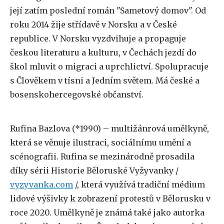
její zatím poslední román "Sametový domov". Od
roku 2014 žije střídavě v Norsku a v České
republice. V Norsku vyzdvihuje a propaguje
českou literaturu a kulturu, v Čechách jezdí do
škol mluvit o migraci a uprchlictví. Spolupracuje
s Člověkem v tísni a Jedním světem. Má české a
bosenskohercegovské občanství.
Rufina Bazlova (*1990) – multižánrová umělkyně,
která se věnuje ilustraci, sociálnímu umění a
scénografii. Rufina se mezinárodně prosadila
díky sérii Historie Běloruské Vyžyvanky /
vyzyvanka.com
/, která využívá tradiční médium
lidové výšivky k zobrazení protestů v Bělorusku v
roce 2020. Umělkyně je známá také jako autorka