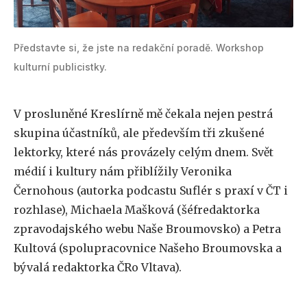
Představte si, že jste na redakční poradě. Workshop
kulturní publicistky.
V prosluněné Kreslírně mě čekala nejen pestrá
skupina účastníků, ale především tři zkušené
lektorky, které nás provázely celým dnem. Svět
médií i kultury nám přiblížily Veronika
Černohous (autorka podcastu Suflér s praxí v ČT i
rozhlase), Michaela Mašková (šéfredaktorka
zpravodajského webu Naše Broumovsko) a Petra
Kultová (spolupracovnice Našeho Broumovska a
bývalá redaktorka ČRo Vltava).