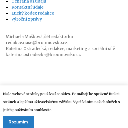
Ochrana os.údajů
Kontaktní údaje
Etický kodex redakce
Výroční zprávy
Michaela Mašková, šéfredaktorka
redakce.nase@broumovsko.cz
Kateřina Ostradecká, redakce, marketing a sociální sítě
katerina.ostradecka@broumovsko.cz
Naše webové stránky používají cookies. Pomáhají ke správné funkci
stránek a lepšímu uživatelskému zážitku. Využíváním našich služeb s
Adresa redakce:
jejich používáním souhlasíte.
Klášterní 1, 550 01 Broumov (
Google Mapy
)
Rozumím