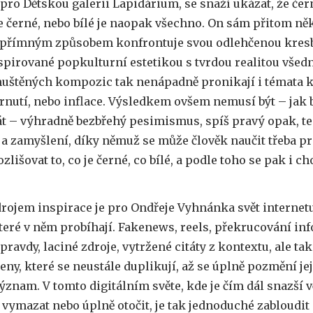
pro Dětskou galerii Lapidárium, se snaží ukázat, že čer
e černé, nebo bílé je naopak všechno. On sám přitom ně
upřímným způsobem konfrontuje svou odlehčenou kres
spirované popkulturní estetikou s tvrdou realitou všed
huštěných kompozic tak nenápadně pronikají i témata k
árnutí, nebo inflace. Výsledkem ovšem nemusí být – jak 
t – výhradně bezbřehý pesimismus, spíš pravý opak, t
 a zamyšlení, díky němuž se může člověk naučit třeba p
ozlišovat to, co je černé, co bílé, a podle toho se pak i ch
rojem inspirace je pro Ondřeje Vyhnánka svět internet
teré v něm probíhají. Fakenews, reels, překrucování in
pravdy, laciné zdroje, vytržené citáty z kontextu, ale t
eny, které se neustále duplikují, až se úplně pozmění je
znam. V tomto digitálním světe, kde je čím dál snazší v
vymazat nebo úplně otočit, je tak jednoduché zabloudit