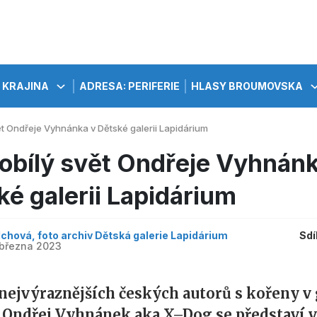
KRAJINA
ADRESA: PERIFERIE
HLASY BROUMOVSKA
ět Ondřeje Vyhnánka v Dětské galerii Lapidárium
obílý svět Ondřeje Vyhnánk
ké galerii Lapidárium
chová, foto archiv Dětská galerie Lapidárium
Sdí
 března 2023
 nejvýraznějších českých autorů s kořeny v 
 Ondřej Vyhnánek aka X–Dog se představí v