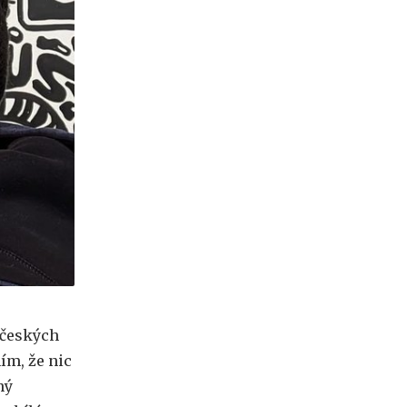
 českých
ím, že nic
ný