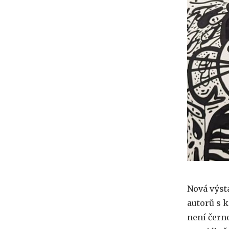
Nová výst
autorů s k
není čern