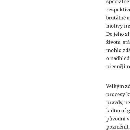
speciálně 
respektiv
brutálně 
motivy in
Do jeho z
života, st
mohlo zdá
o nadhled
přesněji r
Velkým zd
procesy k
pravdy, ne
kulturní g
původní vý
pozměnit, 