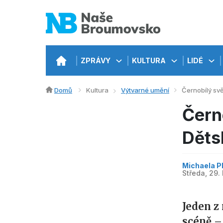
ZPRÁVY
KULTURA
LIDÉ
Domů
Kultura
Výtvarné umění
Černobílý sv
Čern
Děts
Michaela Pl
Středa, 29.
Jeden z
scéně –