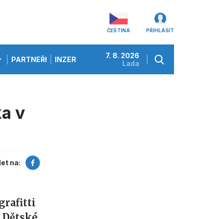
ČEŠTINA
PŘIHLÁSIT
7. 8. 2026
PARTNEŘI
INZERCE
Lada
a v
let na:
grafitti
 Dětské