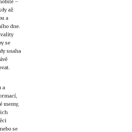
nobílé –
kdy až
bu a
ního dne.
vality
by se
edy snaha
rávě
ovat.
u a
formací,
aké memy,
jich
ěci
 nebo se