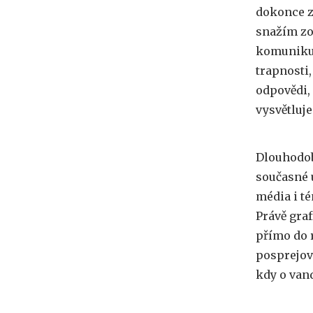
dokonce zt
snažím zo
komunikuj
trapnosti,
odpovědi, 
vysvětluj
Dlouhodob
současné 
média i t
Právě gra
přímo do 
posprejov
kdy o van