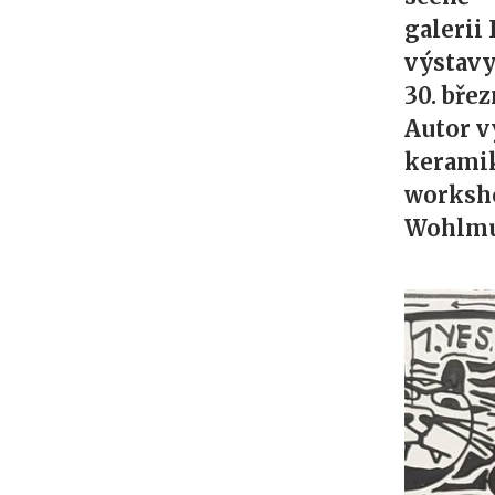
galerii
výstavy
30. břez
Autor v
keramik
worksho
Wohlmu