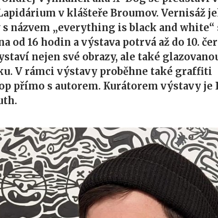
 Lapidárium v klášteře Broumov. Vernisáž j
 s názvem „everything is black and white“
na od 16 hodin a výstava potrvá až do 10. če
ystaví nejen své obrazy, ale také glazovano
u. V rámci výstavy proběhne také graffiti
p přímo s autorem. Kurátorem výstavy je
th.