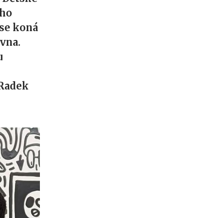
eho
 se koná
rvna.
u
 Radek