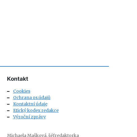
Kontakt
Cookies
Ochrana os.údajů
Kontaktní údaje
Etický kodex redakce
Výroční zprávy
Michaela Mašková, šéfredaktorka