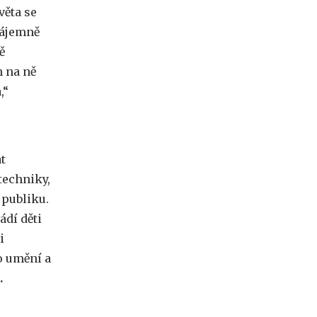
věta se
zájemně
ě
m na ně
,“
t
techniky,
publiku.
dí děti
i
o umění a
.