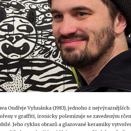
ava Ondřeje Vyhnánka (1983), jednoho z nejvýraznějších
ořeny v graffiti, ironicky polemizuje se zavedeným rčen
obílé. Jeho cyklus obrazů a glazované keramiky vytvoře