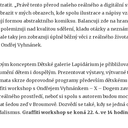
ratit. „Právě tento přerod našeho reálného a digitální s
brazit v mých obrazech, kde spolu ilustrace a nápisy v
í formou abstraktního komiksu. Balancuji zde na hran
 polemizuji nad kvalitou sdělení, kladu otázky a nezná
ale taky jen zobrazuji úplně běžný věci z reálného života
e Ondřej Vyhnánek.
ým konceptem Dětské galerie Lapidárium je přibližova
umění dětem i dospělým. Prezentovat výstavy, výtvarné 
émata skrze doprovodné programy především dětskému 
ffiti workshop s Ondřejem Vyhnánkem – X – Dogem zavá
reálného prostředí, neboť si spolu s autorem budou moc
at šedou zeď v Broumově. Dozvědí se také, kdy se jedná 
dalismus.
Graffiti workshop se koná 22. 4. ve 14 hodin