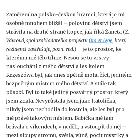
Zaměření na polsko-českou hranici, která je mi
osobně mnohem bližší – polovinu dětství jsem
strávila na druhé straně kopce, jak říká Žaneta (
Ž.
Vávrová, spoluzakladatelka projektu
Ora et lege
, který
rezidenci zastřešuje, pozn. red.
) – je to prostor, ke
kterému mé tělo tíhne. Nesou se tu vrstvy
naslouchání z mého dětství a les kolem
Krzeszówa byl, jak dnes zpětně mohu říct, jediným
bezpečným místem mého dětství. A stále tak
působí. Byl to také jediný posvátný prostor, který
jsem znala. Nevyrůstala jsem jako katolička,
nikdy jsem nechodila do kostela, ale les byl pro
mě právě takovým místem. Babička mě tam
brávala o víkendech, v neděli, a vstoupit do něj –
mezi sloupy stromů, světla, vůně, pocit mystiky a