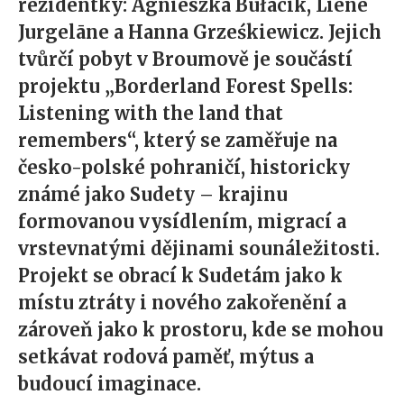
rezidentky: Agnieszka Bułacik, Liene
Jurgelāne a Hanna Grześkiewicz. Jejich
tvůrčí pobyt v Broumově je součástí
projektu „Borderland Forest Spells:
Listening with the land that
remembers“, který se zaměřuje na
česko-polské pohraničí, historicky
známé jako Sudety – krajinu
formovanou vysídlením, migrací a
vrstevnatými dějinami sounáležitosti.
Projekt se obrací k Sudetám jako k
místu ztráty i nového zakořenění a
zároveň jako k prostoru, kde se mohou
setkávat rodová paměť, mýtus a
budoucí imaginace.