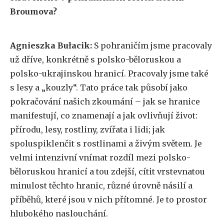
Broumova?
Agnieszka Bułacik:
S pohraničím jsme pracovaly
už dříve, konkrétně s polsko-běloruskou a
polsko-ukrajinskou hranicí. Pracovaly jsme také
s lesy a „kouzly“. Tato práce tak působí jako
pokračování našich zkoumání – jak se hranice
manifestují, co znamenají a jak ovlivňují život:
přírodu, lesy, rostliny, zvířata i lidi; jak
spoluspiklenčit s rostlinami a živým světem. Je
velmi intenzivní vnímat rozdíl mezi polsko-
běloruskou hranicí a tou zdejší, cítit vrstevnatou
minulost těchto hranic, různé úrovně násilí a
příběhů, které jsou v nich přítomné. Je to prostor
hlubokého naslouchání.