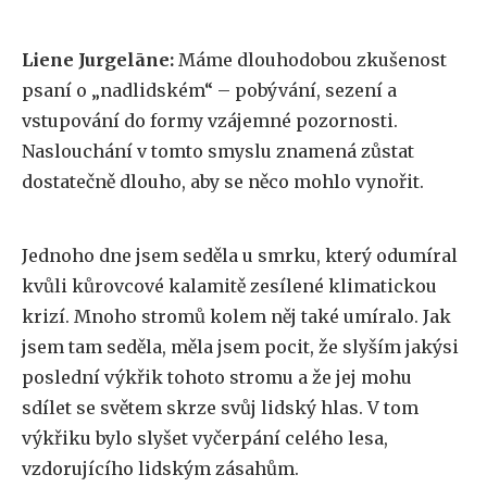
Liene Jurgelāne:
Máme dlouhodobou zkušenost
psaní o „nadlidském“ – pobývání, sezení a
vstupování do formy vzájemné pozornosti.
Naslouchání v tomto smyslu znamená zůstat
dostatečně dlouho, aby se něco mohlo vynořit.
Jednoho dne jsem seděla u smrku, který odumíral
kvůli kůrovcové kalamitě zesílené klimatickou
krizí. Mnoho stromů kolem něj také umíralo. Jak
jsem tam seděla, měla jsem pocit, že slyším jakýsi
poslední výkřik tohoto stromu a že jej mohu
sdílet se světem skrze svůj lidský hlas. V tom
výkřiku bylo slyšet vyčerpání celého lesa,
vzdorujícího lidským zásahům.