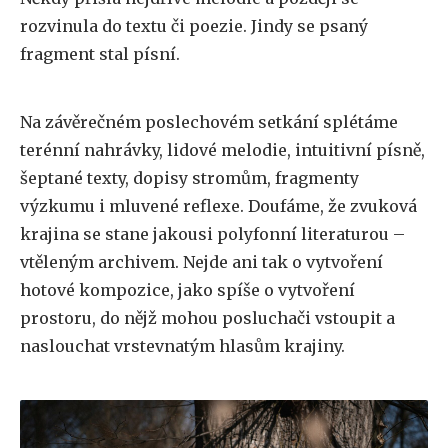
rozvinula do textu či poezie. Jindy se psaný
fragment stal písní.
Na závěrečném poslechovém setkání splétáme
terénní nahrávky, lidové melodie, intuitivní písně,
šeptané texty, dopisy stromům, fragmenty
výzkumu i mluvené reflexe. Doufáme, že zvuková
krajina se stane jakousi polyfonní literaturou –
vtěleným archivem. Nejde ani tak o vytvoření
hotové kompozice, jako spíše o vytvoření
prostoru, do nějž mohou posluchači vstoupit a
naslouchat vrstevnatým hlasům krajiny.