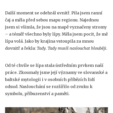
Další moment se odehrál uvnitř. Pila jsem ranní
čaj a měla před sebou mapu regionu. Najednou
jsem si všimla, že jsou na mapě vyznačeny stromy
– a téměř všechno byly lípy. Měla jsem pocit, že mě
lípa volá. Jako by krajina vstoupila za mnou
dovnitř a řekla:
Tady. Tady musíš naslouchat hlouběji
.
Od té chvíle se lípa stala ústředním prvkem naší
práce. Zkoumaly jsme její významy ve slovanské a
baltské mytologii i v osobních příbězích lidí
odsud. Naslouchání se rozšířilo od zvuku k
symbolu, příbuzenství a paměti.