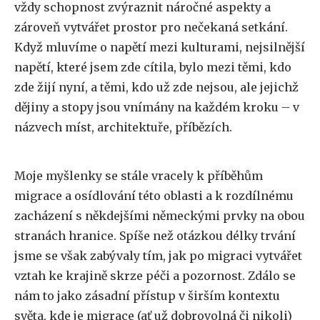
vždy schopnost zvýraznit náročné aspekty a
zároveň vytvářet prostor pro nečekaná setkání.
Když mluvíme o napětí mezi kulturami, nejsilnější
napětí, které jsem zde cítila, bylo mezi těmi, kdo
zde žijí nyní, a těmi, kdo už zde nejsou, ale jejichž
dějiny a stopy jsou vnímány na každém kroku – v
názvech míst, architektuře, příbězích.
Moje myšlenky se stále vracely k příběhům
migrace a osídlování této oblasti a k rozdílnému
zacházení s někdejšími německými prvky na obou
stranách hranice. Spíše než otázkou délky trvání
jsme se však zabývaly tím, jak po migraci vytvářet
vztah ke krajině skrze péči a pozornost. Zdálo se
nám to jako zásadní přístup v širším kontextu
světa, kde je migrace (ať už dobrovolná či nikoli)