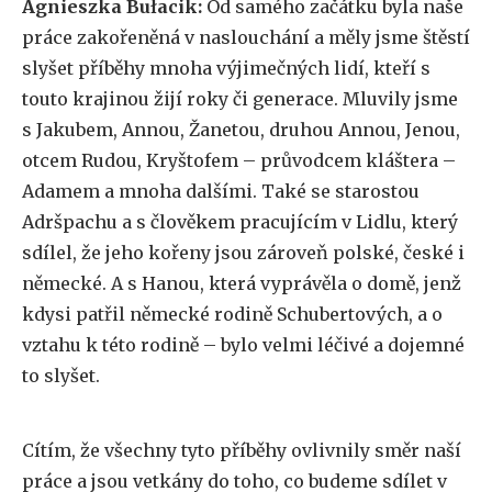
Agnieszka Bułacik:
Od samého začátku byla naše
práce zakořeněná v naslouchání a měly jsme štěstí
slyšet příběhy mnoha výjimečných lidí, kteří s
touto krajinou žijí roky či generace. Mluvily jsme
s Jakubem, Annou, Žanetou, druhou Annou, Jenou,
otcem Rudou, Kryštofem – průvodcem kláštera –
Adamem a mnoha dalšími. Také se starostou
Adršpachu a s člověkem pracujícím v Lidlu, který
sdílel, že jeho kořeny jsou zároveň polské, české i
německé. A s Hanou, která vyprávěla o domě, jenž
kdysi patřil německé rodině Schubertových, a o
vztahu k této rodině – bylo velmi léčivé a dojemné
to slyšet.
Cítím, že všechny tyto příběhy ovlivnily směr naší
práce a jsou vetkány do toho, co budeme sdílet v