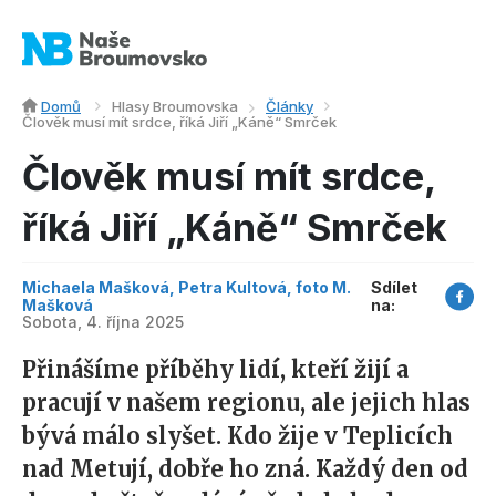
Domů
Hlasy Broumovska
Články
Člověk musí mít srdce, říká Jiří „Káně“ Smrček
Člověk musí mít srdce,
říká Jiří „Káně“ Smrček
Michaela Mašková, Petra Kultová, foto M.
Sdílet
Mašková
na:
Sobota, 4. října 2025
Přinášíme příběhy lidí, kteří žijí a
pracují v našem regionu, ale jejich hlas
bývá málo slyšet. Kdo žije v Teplicích
nad Metují, dobře ho zná. Každý den od