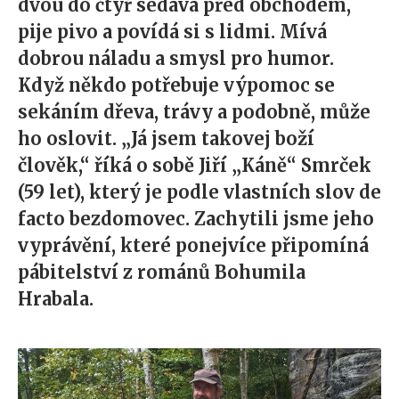
dvou do čtyř sedává před obchodem,
pije pivo a povídá si s lidmi. Mívá
dobrou náladu a smysl pro humor.
Když někdo potřebuje výpomoc se
sekáním dřeva, trávy a podobně, může
ho oslovit. „Já jsem takovej boží
člověk,“ říká o sobě Jiří „Káně“ Smrček
(59 let), který je podle vlastních slov de
facto bezdomovec. Zachytili jsme jeho
vyprávění, které ponejvíce připomíná
pábitelství z románů Bohumila
Hrabala.