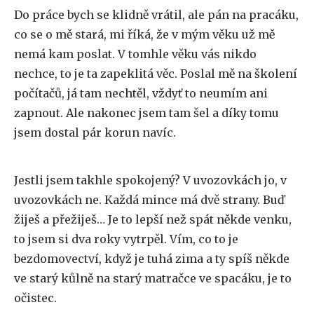
Do práce bych se klidně vrátil, ale pán na pracáku,
co se o mě stará, mi říká, že v mým věku už mě
nemá kam poslat. V tomhle věku vás nikdo
nechce, to je ta zapeklitá věc. Poslal mě na školení
počítačů, já tam nechtěl, vždyť to neumím ani
zapnout. Ale nakonec jsem tam šel a díky tomu
jsem dostal pár korun navíc.
Jestli jsem takhle spokojený? V uvozovkách jo, v
uvozovkách ne. Každá mince má dvě strany. Buď
žiješ a přežiješ… Je to lepší než spát někde venku,
to jsem si dva roky vytrpěl. Vím, co to je
bezdomovectví, když je tuhá zima a ty spíš někde
ve starý kůlně na starý matračce ve spacáku, je to
očistec.