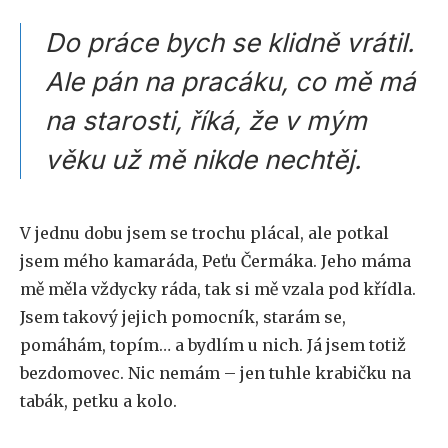
Do práce bych se klidně vrátil.
Ale pán na pracáku, co mě má
na starosti, říká, že v mým
věku už mě nikde nechtěj.
V jednu dobu jsem se trochu plácal, ale potkal
jsem mého kamaráda, Peťu Čermáka. Jeho máma
mě měla vždycky ráda, tak si mě vzala pod křídla.
Jsem takový jejich pomocník, starám se,
pomáhám, topím… a bydlím u nich. Já jsem totiž
bezdomovec. Nic nemám – jen tuhle krabičku na
tabák, petku a kolo.