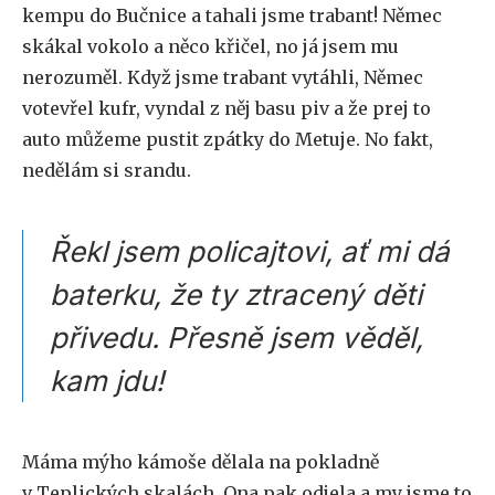
kempu do Bučnice a tahali jsme trabant! Němec
skákal vokolo a něco křičel, no já jsem mu
nerozuměl. Když jsme trabant vytáhli, Němec
votevřel kufr, vyndal z něj basu piv a že prej to
auto můžeme pustit zpátky do Metuje. No fakt,
nedělám si srandu.
Řekl jsem policajtovi, ať mi dá
baterku, že ty ztracený děti
přivedu. Přesně jsem věděl,
kam jdu!
Máma mýho kámoše dělala na pokladně
v Teplických skalách. Ona pak odjela a my jsme to