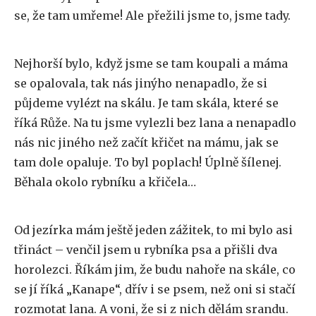
se, že tam umřeme! Ale přežili jsme to, jsme tady.
Nejhorší bylo, když jsme se tam koupali a máma
se opalovala, tak nás jinýho nenapadlo, že si
půjdeme vylézt na skálu. Je tam skála, které se
říká Růže. Na tu jsme vylezli bez lana a nenapadlo
nás nic jiného než začít křičet na mámu, jak se
tam dole opaluje. To byl poplach! Úplně šílenej.
Běhala okolo rybníku a křičela…
Od jezírka mám ještě jeden zážitek, to mi bylo asi
třináct – venčil jsem u rybníka psa a přišli dva
horolezci. Říkám jim, že budu nahoře na skále, co
se jí říká „Kanape“, dřív i se psem, než oni si stačí
rozmotat lana. A voni, že si z nich dělám srandu.