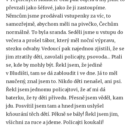
převzali jako šéfové, jako že ji zastoupíme.
Němcům jsme prodávali vstupenky za víc, to
samozřejmě, abychom měli na pivečko, Čechům
normálně. To byla sranda. Seděli jsme u vstupu do
večera a prošel tábor, který měl noční výpravu,
stezku odvahy. Vedoucí pak najednou zjistili, že se
jim ztratily děti, zavolali policajty, psovoda… Ptali
se, kde by mohly být. Řekl jsem, že jedině
v Bludišti, tam se dá zabloudit i ve dne. Já to měl
naučený, znal jsem to. Nikdo děti nenašel, ani psi.
Řekl jsem jednomu policajtovi, že ať mi dá
baterku, že ty děti přivedu. Přesně jsem věděl, kam
jdu. Posvítil jsem tam a hned jsem uslyšel
kňourání těch dětí. Pěkně se bály! Řekl jsem jim,
všichni za ruce a jdeme. Policajti koukali!