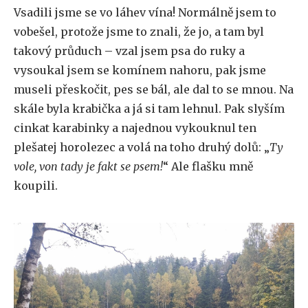
Vsadili jsme se vo láhev vína! Normálně jsem to
vobešel, protože jsme to znali, že jo, a tam byl
takový průduch – vzal jsem psa do ruky a
vysoukal jsem se komínem nahoru, pak jsme
museli přeskočit, pes se bál, ale dal to se mnou. Na
skále byla krabička a já si tam lehnul. Pak slyším
cinkat karabinky a najednou vykouknul ten
plešatej horolezec a volá na toho druhý dolů: „
Ty
vole, von tady je fakt se psem!
“ Ale flašku mně
koupili.