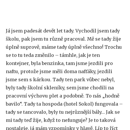
Já jsem padesát devět let tady. Vychodil jsem tady
školu, pak jsem tu různě pracoval. Mě se tady žije
úplně suprově, máme tady úplně všechno! Trochu
se to tu teda změnilo – támhle, jak je ten
kontejner, byla benzinka, tam jsme jezdili pro
naftu, protože jsme měli doma nafťáky, jezdili
jsme sem s kárkou. Tady ten park vůbec nebyl,
byly tady školní skleníky, sem jsme chodili na
pracovní výchovu plet a podobně. To nás „hodně
bavilo“. Tady ta hospoda (hotel Sokol) fungovala –
tady se tancovalo, byly tu nejrůznější bály… Jak se
mi tady teď žije, když to nefunguje? Je to taková
nostalgie, já mám vzpomínky v hlavě. Líp to říct