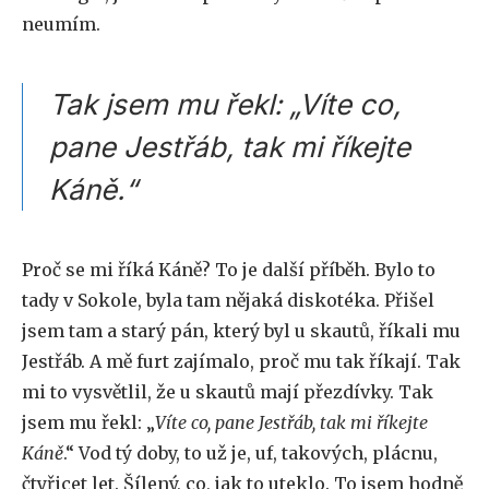
neumím.
Tak jsem mu řekl: „Víte co,
pane Jestřáb, tak mi říkejte
Káně.“
Proč se mi říká Káně? To je další příběh. Bylo to
tady v Sokole, byla tam nějaká diskotéka. Přišel
jsem tam a starý pán, který byl u skautů, říkali mu
Jestřáb. A mě furt zajímalo, proč mu tak říkají. Tak
mi to vysvětlil, že u skautů mají přezdívky. Tak
jsem mu řekl: „
Víte co, pane Jestřáb, tak mi říkejte
Káně
.“ Vod tý doby, to už je, uf, takových, plácnu,
čtyřicet let. Šílený, co, jak to uteklo. To jsem hodně