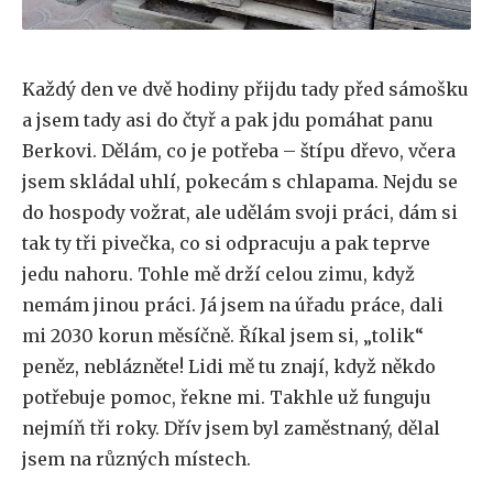
Každý den ve dvě hodiny přijdu tady před sámošku
a jsem tady asi do čtyř a pak jdu pomáhat panu
Berkovi. Dělám, co je potřeba – štípu dřevo, včera
jsem skládal uhlí, pokecám s chlapama. Nejdu se
do hospody vožrat, ale udělám svoji práci, dám si
tak ty tři pivečka, co si odpracuju a pak teprve
jedu nahoru. Tohle mě drží celou zimu, když
nemám jinou práci. Já jsem na úřadu práce, dali
mi 2030 korun měsíčně. Říkal jsem si, „tolik“
peněz, neblázněte! Lidi mě tu znají, když někdo
potřebuje pomoc, řekne mi. Takhle už funguju
nejmíň tři roky. Dřív jsem byl zaměstnaný, dělal
jsem na různých místech.