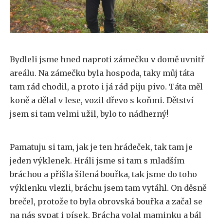
Bydleli jsme hned naproti zámečku v domě uvnitř
areálu. Na zámečku byla hospoda, taky můj táta
tam rád chodil, a proto i já rád piju pivo. Táta měl
koně a dělal v lese, vozil dřevo s koňmi. Dětství
jsem si tam velmi užil, bylo to nádherný!
Pamatuju si tam, jak je ten hrádeček, tak tam je
jeden výklenek. Hráli jsme si tam s mladším
bráchou a přišla šílená bouřka, tak jsme do toho
výklenku vlezli, bráchu jsem tam vytáhl. On děsně
brečel, protože to byla obrovská bouřka a začal se
na nás sypat i písek. Brácha volal maminku a bál