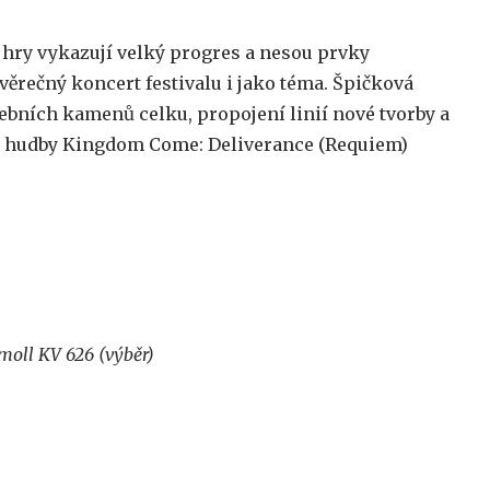
 hry vykazují velký progres a nesou prvky
ěrečný koncert festivalu i jako téma. Špičková
ebních kamenů celku, propojení linií nové tvorby a
ní hudby Kingdom Come: Deliverance (Requiem)
oll KV 626 (výběr)