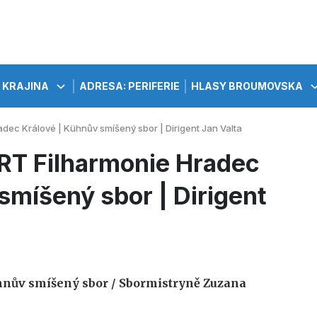
KRAJINA
ADRESA: PERIFERIE
HLASY BROUMOVSKA
ec Králové | Kühnův smíšený sbor | Dirigent Jan Valta
T Filharmonie Hradec
smíšený sbor | Dirigent
nův smíšený sbor /
Sbormistryně Zuzana