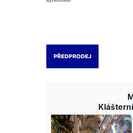
Kyrieleison
M
Klášterní