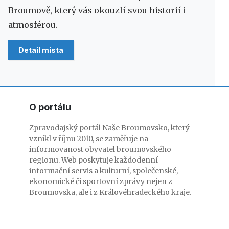
Broumově, který vás okouzlí svou historií i
atmosférou.
Detail místa
O portálu
Zpravodajský portál Naše Broumovsko, který
vznikl v říjnu 2010, se zaměřuje na
informovanost obyvatel broumovského
regionu. Web poskytuje každodenní
informační servis a kulturní, společenské,
ekonomické či sportovní zprávy nejen z
Broumovska, ale i z Královéhradeckého kraje.