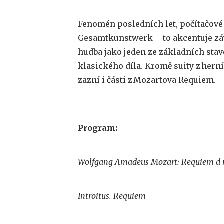
F
enomén posledních let, počítačové
Gesamtkunstwerk – to akcentuje záv
hudba jako jeden ze základních stav
klasického díla. Kromě suity z her
zazní i části z Mozartova Requiem.
Program:
Wolfgang Amadeus Mozart: Requiem d m
Introitus. Requiem