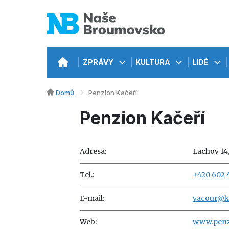
ZPRÁVY
KULTURA
LIDÉ
Domů
Penzion Kačeří
Penzion Kačeří
Adresa:
Lachov 14,
Tel.:
+420 602 
E-mail:
vacour@ka
Web:
www.penz