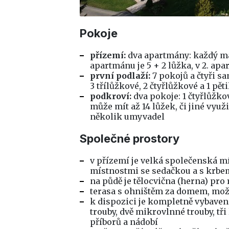
Pokoje
přízemí:
dva apartmány: každý má d
apartmánu je 5 + 2 lůžka, v 2. apa
první podlaží:
7 pokojů a čtyři s
3 třílůžkové, 2 čtyřlůžkové a 1 pě
podkroví:
dva pokoje: 1 čtyřlůžko
může mít až 14 lůžek, či jiné vyu
několik umyvadel
Společné prostory
v přízemí je velká společenská m
místnostmi se sedačkou a s krbe
na půdě je tělocvična (herna) pro 
terasa s ohništěm za domem, mo
k dispozici je kompletně vybaven
trouby, dvě mikrovlnné trouby, tři
příborů a nádobí