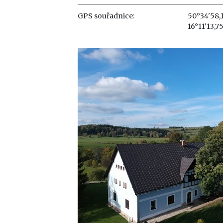
GPS souřadnice:
50°34'58,
16°11'13,7