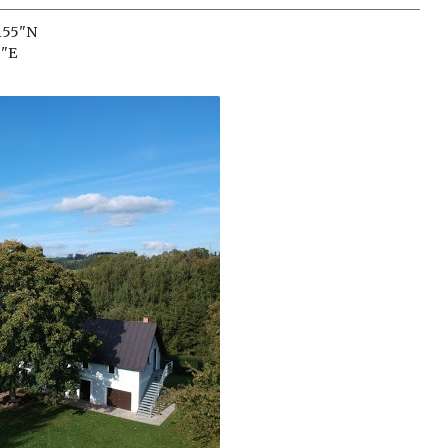
155"N
5"E