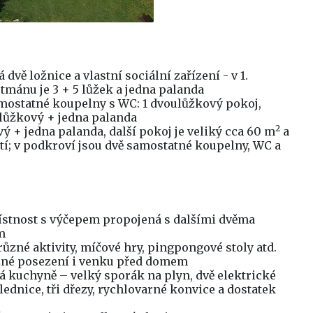
vě ložnice a vlastní sociální zařízení - v 1.
rtmánu je 3 + 5 lůžek a jedna palanda
amostatné koupelny s WC: 1 dvoulůžkový pokoj,
tilůžkový + jedna palanda
2
vý + jedna palanda, další pokoj je veliký cca 60 m
a
žití; v podkroví jsou dvě samostatné koupelny, WC a
ístnost s výčepem propojená s dalšími dvěma
m
různé aktivity, míčové hry, pingpongové stoly atd.
žné posezení i venku před domem
á kuchyně – velký sporák na plyn, dvě elektrické
 lednice, tři dřezy, rychlovarné konvice a dostatek