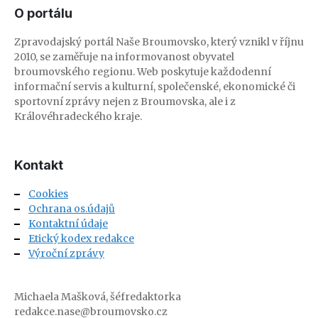
O portálu
Zpravodajský portál Naše Broumovsko, který vznikl v říjnu
2010, se zaměřuje na informovanost obyvatel
broumovského regionu. Web poskytuje každodenní
informační servis a kulturní, společenské, ekonomické či
sportovní zprávy nejen z Broumovska, ale i z
Královéhradeckého kraje.
Kontakt
Cookies
Ochrana os.údajů
Kontaktní údaje
Etický kodex redakce
Výroční zprávy
Michaela Mašková, šéfredaktorka
redakce.nase@broumovsko.cz