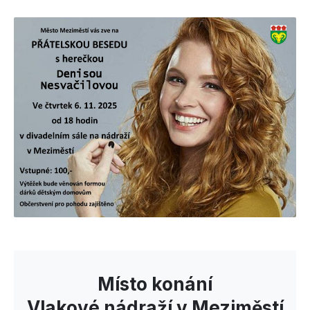
Místo konání
Vlakové nádraží v Meziměstí