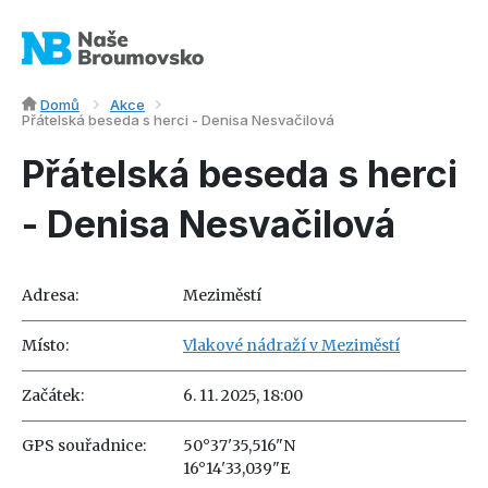
Domů
Akce
Přátelská beseda s herci - Denisa Nesvačilová
Přátelská beseda s herci
- Denisa Nesvačilová
Adresa:
Meziměstí
Místo:
Vlakové nádraží v Meziměstí
Začátek:
6. 11. 2025, 18:00
GPS souřadnice:
50°37'35,516"N
16°14'33,039"E