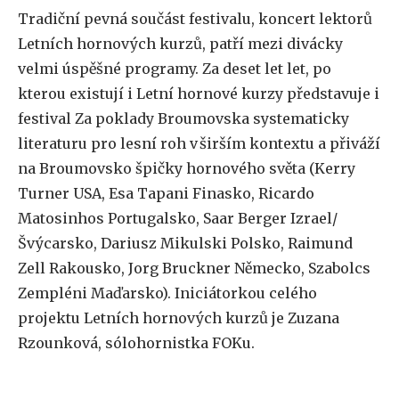
Tradiční pevná součást festivalu, koncert lektorů
Letních hornových kurzů, patří mezi divácky
velmi úspěšné programy. Za deset let
let
, po
kterou existují i Letní hornové kurzy představuje i
festival Za poklady Broumovska systematicky
literaturu pro lesní roh v širším kontextu a přiváží
na Broumovsko špičky hornového světa (Kerry
Turner USA, Esa Tapani Finasko, Ricardo
Matosinhos Portugalsko, Saar Berger Izrael/
Švýcarsko, Dariusz Mikulski Polsko, Raimund
Zell Rakousko, Jorg Bruckner Německo, Szabolcs
Zempléni Maďarsko). Iniciátorkou celého
projektu Letních hornových kurzů je Zuzana
Rzounková, sólohornistka FOKu.