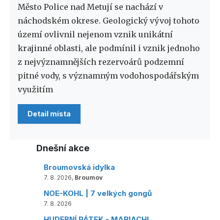
Město Police nad Metují se nachází v
náchodském okrese. Geologický vývoj tohoto
území ovlivnil nejenom vznik unikátní
krajinné oblasti, ale podmínil i vznik jednoho
z nejvýznamnějších rezervoárů podzemní
pitné vody, s významným vodohospodářským
využitím
Detail místa
Dnešní akce
Broumovská idylka
7. 8. 2026,
Broumov
NOE-KOHL | 7 velkých gongů
7. 8. 2026
HUDEBNÍ PÁTEK - MARIACHI