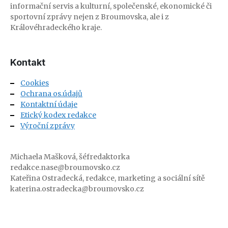
informační servis a kulturní, společenské, ekonomické či
sportovní zprávy nejen z Broumovska, ale i z
Královéhradeckého kraje.
Kontakt
Cookies
Ochrana os.údajů
Kontaktní údaje
Etický kodex redakce
Výroční zprávy
Michaela Mašková, šéfredaktorka
redakce.nase@broumovsko.cz
Kateřina Ostradecká, redakce, marketing a sociální sítě
katerina.ostradecka@broumovsko.cz