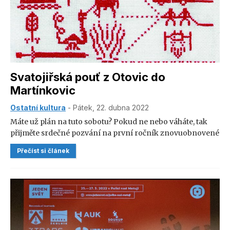
Svatojiřská pouť z Otovic do
Martínkovic
Ostatní kultura
- Pátek, 22. dubna 2022
Máte už plán na tuto sobotu? Pokud ne nebo váháte, tak
přijměte srdečné pozvání na první ročník znovuobnovené
Svatojiřské pouti. Pouť navazuje na historickou tradici
Přečíst si článek
putování od kostela sv. Barbory ke kostelu sv. Jiří a sv.
Martina a zároveň dnes podněcuje příjemné sousedské a
společenské setkávání. A k čemu vás tedy v rámci
Svatojiřské pouti zveme?