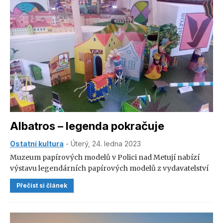
Albatros – legenda pokračuje
Ostatní kultura
- Úterý, 24. ledna 2023
Muzeum papírových modelů v Polici nad Metují nabízí
výstavu legendárních papírových modelů z vydavatelství
Albatros. Všichni pamětníci a jejich děti mohou výstavu
Přečíst si článek
navštívit až do 2. 4. 2023.