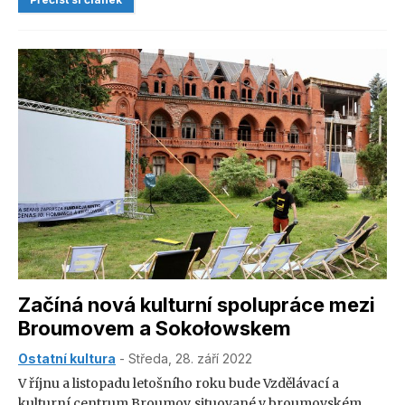
současnou architekturu a folkovou hudbu s Aloisem
Jiráskem.
Začíná nová kulturní spolupráce mezi
Broumovem a Sokołowskem
Ostatní kultura
- Středa, 28. září 2022
V říjnu a listopadu letošního roku bude Vzdělávací a
kulturní centrum Broumov, situované v broumovském