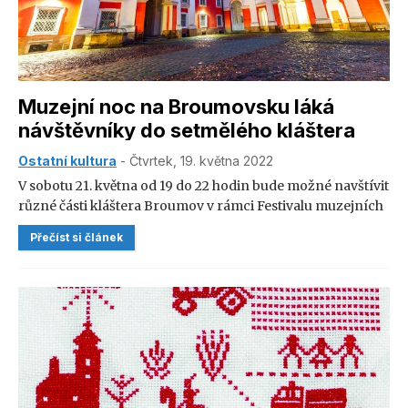
Muzejní noc na Broumovsku láká
návštěvníky do setmělého kláštera
Ostatní kultura
- Čtvrtek, 19. května 2022
V sobotu 21. května od 19 do 22 hodin bude možné navštívit
různé části kláštera Broumov v rámci Festivalu muzejních
nocí. Ten má letos před sebou již 18. ročník a spolu s Nocí
Přečíst si článek
kostelů patří mezi velmi populární akce. V letošním roce se
do něj přihlásilo rekordních 601 institucí a 178 měst.
V Královéhradeckém kraji je to pak 13 institucí, Vzdělávací
a kulturní centrum Broumov je jednou z nich.