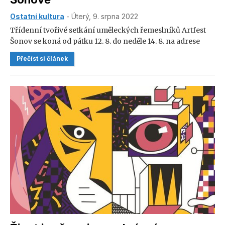
Ostatní kultura
- Úterý, 9. srpna 2022
Třídenní tvořivé setkání uměleckých řemeslníků Artfest
Šonov se koná od pátku 12. 8. do neděle 14. 8. na adrese
Šonov 113.
Přečíst si článek