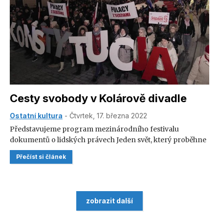
Cesty svobody v Kolárově divadle
Ostatní kultura
- Čtvrtek, 17. března 2022
Představujeme program mezinárodního festivalu
dokumentů o lidských právech Jeden svět, který proběhne
ve dnech 25. až 27. března v Kolárově divadle v Polici nad
Přečíst si článek
Metují.
zobrazit další