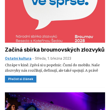
Začíná sbírka broumovských zlozvyků
Ostatní kultura
- Středa, 1. března 2023
Chrápe v kině. Zpívá si u popelnic. Čumí do mobilu. Naše
zlozvyky nás rozčilují, definují, ale také spojují. A právě
dědičnost a genetika jsou důvodem, který přivedl
Přečíst si článek
oceňovanou umělkyni Kateřinu Šedou na nápad vytvořit
takzvanou Národní sbírku zlozvyků. V prvním březnovém
týdnu přijede sbírat zlozvyky i do Broumova. Ve čtvrtek 2.
března se může do sbírky zapojit i veřejnost, a to díky
besedě s Kateřinou Šedou, která odstartuje v 18 hodin v sále
Infocentra v Broumově. Vstupné je zdarma.