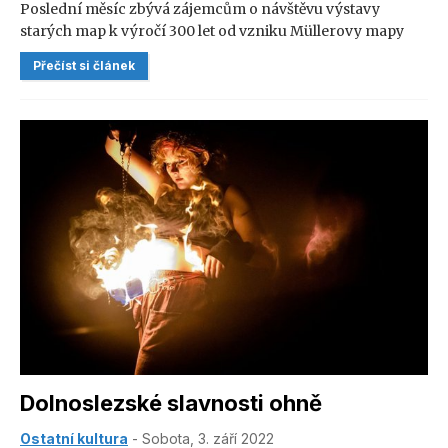
Poslední měsíc zbývá zájemcům o návštěvu výstavy
starých map k výročí 300 let od vzniku Müllerovy mapy
Českého království, která probíhá v Muzeu Broumovska v
Přečíst si článek
benediktinském klášteře v Broumově. Výstavu v letošním
roce doplnily umělecké intervence současných umělců
Jany Kasalové a Marka Thera, který přímo pro výstavu
vytvořil krátký film Welt des Bauern (Selský svět),
inspirovaný krajinou Broumovska. Nabízíme zde recenzi
filmu od kurátora výstavy Petra Bergmanna.
Dolnoslezské slavnosti ohně
Ostatní kultura
- Sobota, 3. září 2022