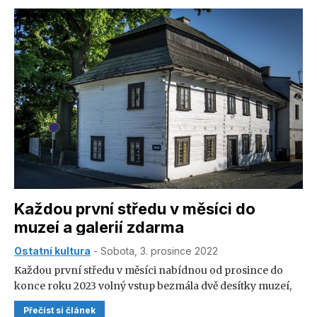
do neděle 22. ledna 2023.
Každou první středu v měsíci do
muzeí a galerií zdarma
Ostatní kultura
- Sobota, 3. prosince 2022
Každou první středu v měsíci nabídnou od prosince do
konce roku 2023 volný vstup bezmála dvě desítky muzeí,
galerií a hvězdáren v Královéhradeckém kraji. Poprvé
Přečíst si článek