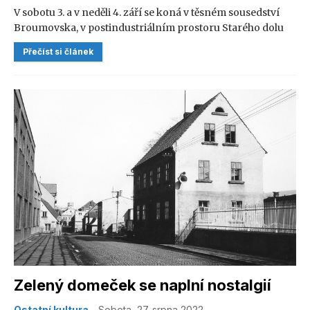
V sobotu 3. a v neděli 4. září se koná v těsném sousedství
Broumovska, v postindustriálním prostoru Starého dolu
ve Wałbrzychu, 6. ročník Dolnoslezského festivalu ohně.
Přečíst si článek
Na programu je ohňová soutěž pro skupiny i sólisty a
workshopy vycházející z umění nového cirkusu. Vstup na
festival je zdarma.
Zelený domeček se naplní nostalgií
Ostatní kultura
- Sobota, 27. srpna 2022