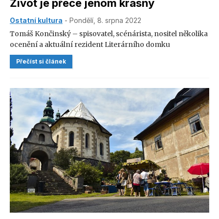
Život je přece jenom krásný
Ostatní kultura
- Pondělí, 8. srpna 2022
Tomáš Končinský – spisovatel, scénárista, nositel několika
ocenění a aktuální rezident Literárního domku
v broumovském klášteře pořádá v úterý 9. 8. od 15 hodin
Přečíst si článek
workshop a besedu pro děti i dospělé pod názvem Cesta
z ošemetna do nepaměti. Chcete-li něco zapomenout a
něco nového vytvořit, určitě přijďte.