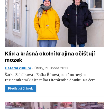
Klid a krásná okolní krajina očišťují
mozek
Ostatní kultura
- Úterý, 21. února 2023
Šárka Zahálková a Eliška Říhová jsou únorovými
rezidentkami klášterního Literárního domku. Na čem
v Broumově pracují? Inspiruje je atmosféra
Přečíst si článek
broumovského kláštera? A čím nás překvapí zvukový
workshop Ušima, který se bude konat v neděli 26. února
v klášteře?