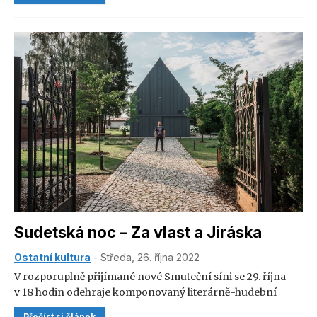
budou expozice krajských kulturních zařízení přístupné
zdarma ve středu 7. prosince. Pro děti do 10 let a seniory
starší 65 let bude platit volný vstup od prosince do konce
příštího roku na všechny dny v měsíci.
Sudetská noc – Za vlast a Jiráska
Ostatní kultura
- Středa, 26. října 2022
V rozporuplně přijímané nové Smuteční síni se 29. října
v 18 hodin odehraje komponovaný literárně-hudební
večer. Sudetská noc s podtitulem Za vlast a Jiráska propojí
Přečíst si článek