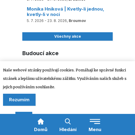
Monika Hniková | Kvetly-li jednou,
kvetly-li v noci
5. 7. 2026 - 23. 8. 2026,
Broumov
Všechny akce
Budoucí akce
NOE-KOHL a sedm velkých gongů
Naše webové stránky používají cookies. Pomáhají ke správné funkci
9. 8. 2026,
Broumov
stránek a lepšímu uživatelskému zážitku. Využíváním našich služeb s
Letní kino: Šampión
jejich používáním souhlasíte.
12. 8. 2026,
Police nad Metují
Výstava ZUŠ: Každý mistr byl jednou
Rozumím
žákem
13. 8. 2026 - 23. 8. 2026,
Police nad Metují
Varhaní léto na Broumovsku
13. 8. 2026,
Broumov
Domů
Hledání
Menu
Metujská stezka