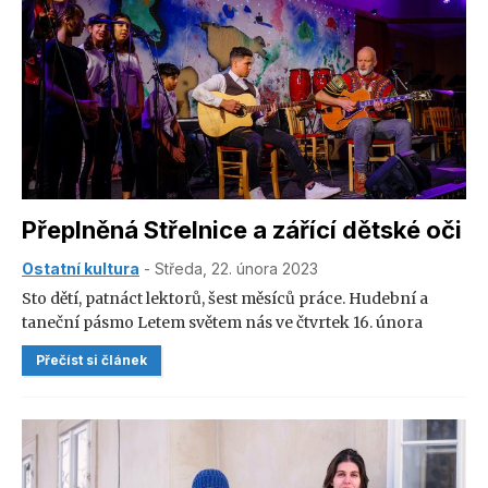
Přeplněná Střelnice a zářící dětské oči
Ostatní kultura
- Středa, 22. února 2023
Sto dětí, patnáct lektorů, šest měsíců práce. Hudební a
taneční pásmo Letem světem nás ve čtvrtek 16. února
přeneslo z broumovského “Střeláku” třeba až na brazilský
Přečíst si článek
karneval. Přečtěte si reportáž z výjimečné akce, která
propojila celý Broumov.