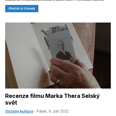
klášteře, spolupracovat s polským městem Sokołowsko na
Přečíst si článek
projektu „Broumov – Sokołowsko: Crossborder
Cooperation for Cultural Development“. Jde o první
společný krok k vytvoření trvalého partnerství mezi
těmito dvěma městy, které spojuje existence kulturního
centra s progresivními snahami o rozvoj místa, potažmo
celého regionu, skrze kulturní dění.
Recenze filmu Marka Thera Selský
svět
Ostatní kultura
- Pátek, 9. září 2022