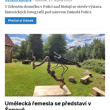
V Zeleném domečku v Polici nad Metují se otevře výstava
historických fotografií pod názvem Zmizelá Police.
K vidění budou fotografie staveb dávno zapomenutých a
Přečíst si článek
zmizelých. Vernisáž se bude konat 1. září od 18 hodin.
Umělecká řemesla se představí v
Šonově