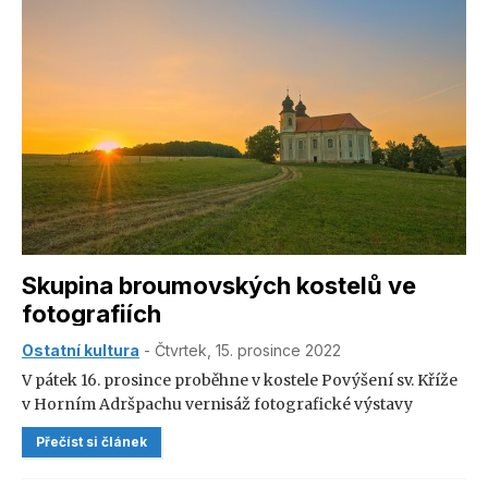
Skupina broumovských kostelů ve
fotografiích
Ostatní kultura
- Čtvrtek, 15. prosince 2022
V pátek 16. prosince proběhne v kostele Povýšení sv. Kříže
v Horním Adršpachu vernisáž fotografické výstavy
skupiny Broumovských kostelů Tempus fugit II neboli Čas
Přečíst si článek
běží. Výstava bude dále ke zhlédnutí v Turistickém
informačním centru Adršpach a na adršpašském zámku